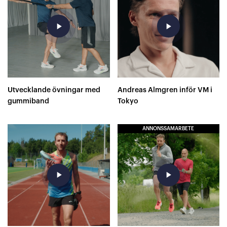
play_arrow
play_arrow
Utvecklande övningar med
Andreas Almgren inför VM i
gummiband
Tokyo
ANNONSSAMARBETE
play_arrow
play_arrow