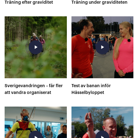
Träning efter graviditet
Träning under graviditeten
play_arrow
play_arrow
Sverigevandringen – får fler
Test av banan inför
att vandra organiserat
Hässelbyloppet
play_arrow
play_arrow