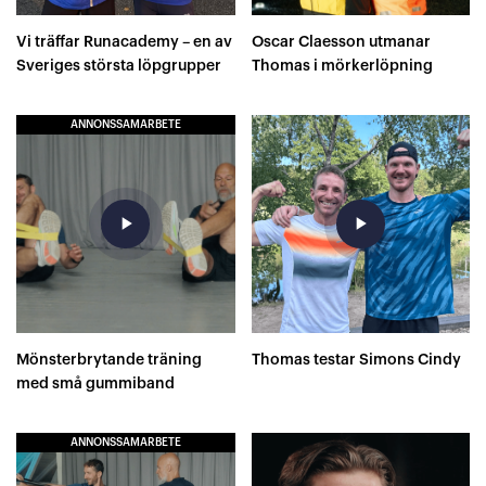
Vi träffar Runacademy – en av
Oscar Claesson utmanar
Sveriges största löpgrupper
Thomas i mörkerlöpning
ANNONSSAMARBETE
play_arrow
play_arrow
Mönsterbrytande träning
Thomas testar Simons Cindy
med små gummiband
ANNONSSAMARBETE