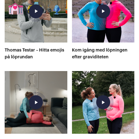
play_arrow
play_arrow
Thomas Testar – Hitta emojis
Kom igång med löpningen
på löprundan
efter graviditeten
play_arrow
play_arrow