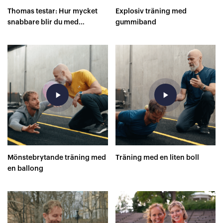
Thomas testar: Hur mycket
Explosiv träning med
snabbare blir du med
gummiband
superskor på 400 meter?
play_arrow
play_arrow
Mönstebrytande träning med
Träning med en liten boll
en ballong