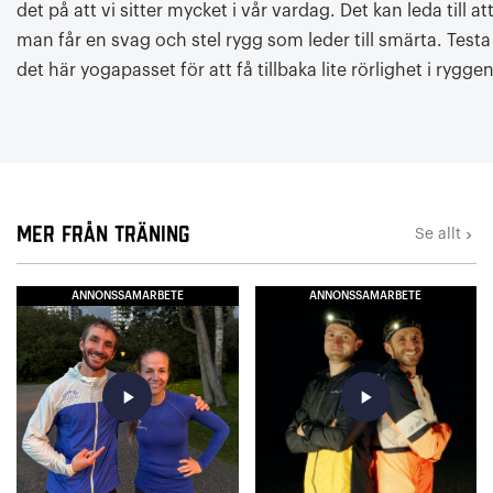
det på att vi sitter mycket i vår vardag. Det kan leda till at
man får en svag och stel rygg som leder till smärta. Testa
det här yogapasset för att få tillbaka lite rörlighet i ryggen
Mer från Träning
Se allt
keyboard_arrow_right
ANNONSSAMARBETE
ANNONSSAMARBETE
play_arrow
play_arrow