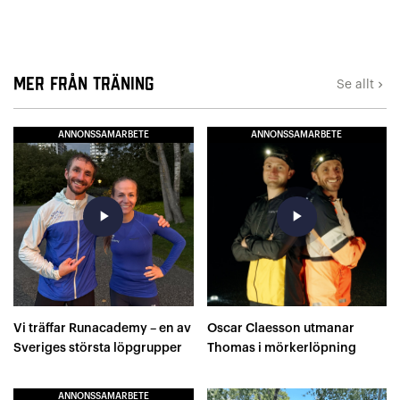
Mer från Träning
Se allt
keyboard_arrow_right
ANNONSSAMARBETE
ANNONSSAMARBETE
play_arrow
play_arrow
Vi träffar Runacademy – en av
Oscar Claesson utmanar
Sveriges största löpgrupper
Thomas i mörkerlöpning
ANNONSSAMARBETE