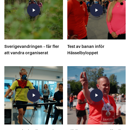
play_arrow
play_arrow
Sverigevandringen – får fler
Test av banan inför
att vandra organiserat
Hässelbyloppet
play_arrow
play_arrow