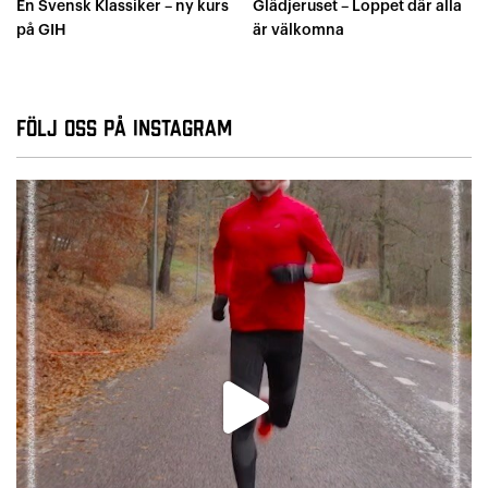
En Svensk Klassiker – ny kurs
Glädjeruset – Loppet där alla
på GIH
är välkomna
Följ oss på Instagram