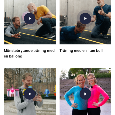
play_arrow
play_arrow
Mönstebrytande träning med
Träning med en liten boll
en ballong
play_arrow
play_arrow