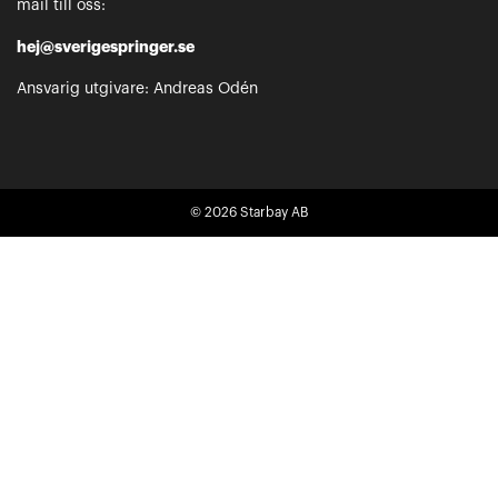
mail till oss:
hej@sverigespringer.se
Ansvarig utgivare: Andreas Odén
© 2026
Starbay AB