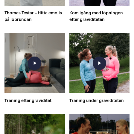
Thomas Testar – Hitta emojis
Kom igång med löpningen
på löprundan
efter graviditeten
play_arrow
play_arrow
Träning efter graviditet
Träning under graviditeten