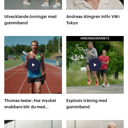
Utvecklande övningar med
Andreas Almgren inför VM i
gummiband
Tokyo
ANNONSSAMARBETE
play_arrow
play_arrow
Thomas testar: Hur mycket
Explosiv träning med
snabbare blir du med
gummiband
superskor på 400 meter?