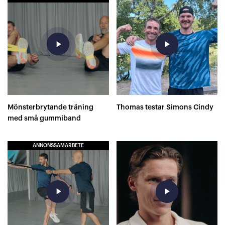
play_arrow
play_arrow
Mönsterbrytande träning
Thomas testar Simons Cindy
med små gummiband
ANNONSSAMARBETE
play_arrow
play_arrow