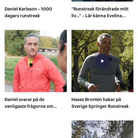
Daniel Karlsson – 1000
”Runstreak förändrade mitt
dagars runstreak
liv…” – Lär känna Evelina
Källmark
play_arrow
Daniel svarar på de
Hasse Brontén hakar på
vanligaste frågorna om
Sverige Springer Runstreak
Runstreak