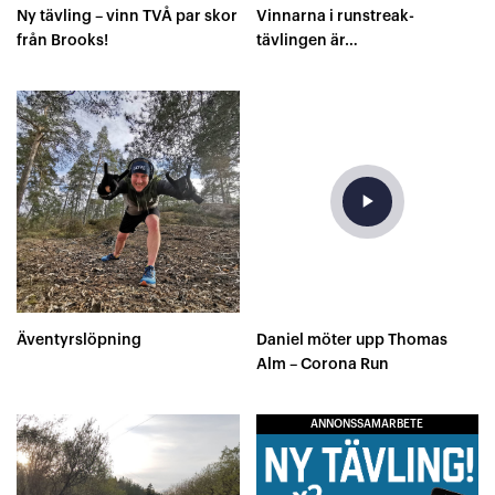
Ny tävling – vinn TVÅ par skor
Vinnarna i runstreak-
från Brooks!
tävlingen är…
play_arrow
Äventyrslöpning
Daniel möter upp Thomas
Alm – Corona Run
ANNONSSAMARBETE