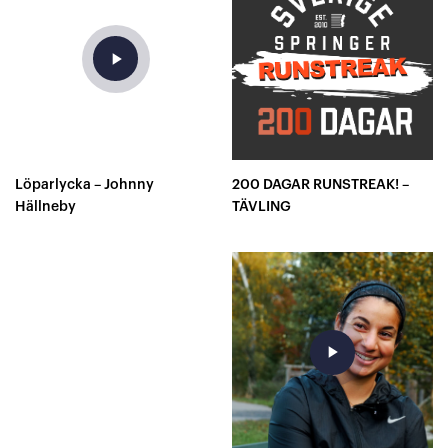
play_arrow
Löparlycka – Johnny
200 DAGAR RUNSTREAK! –
Hällneby
TÄVLING
play_arrow