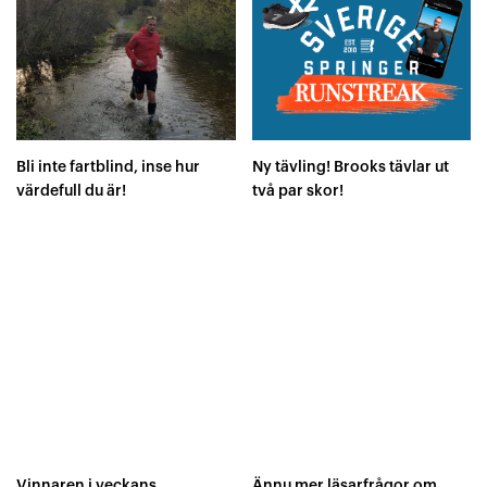
Bli inte fartblind, inse hur
Ny tävling! Brooks tävlar ut
värdefull du är!
två par skor!
Vinnaren i veckans
Ännu mer läsarfrågor om