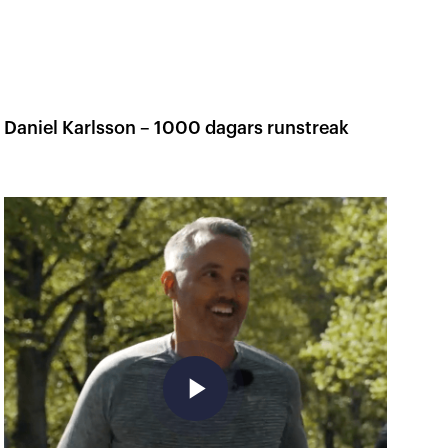
Daniel Karlsson – 1000 dagars runstreak
play_arrow