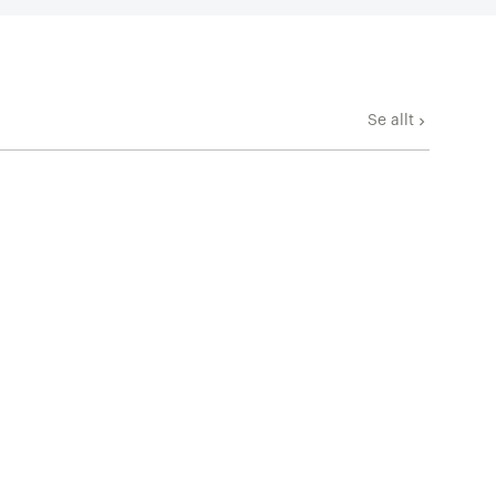
Se allt
keyboard_arrow_right