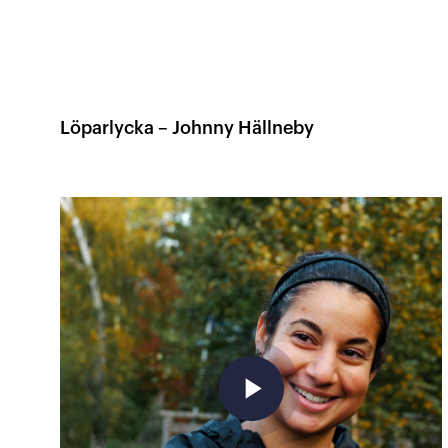
Löparlycka – Johnny Hällneby
play_arrow