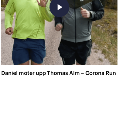
play_arrow
Daniel möter upp Thomas Alm – Corona Run