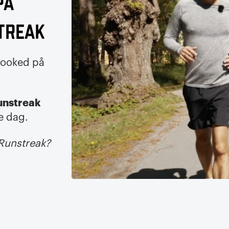
på
treak
 hooked på
unstreak
e dag.
 Runstreak?