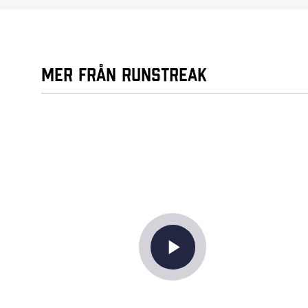
Mer från Runstreak
play_arrow