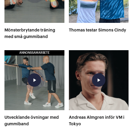
Mönsterbrytande träning
Thomas testar Simons Cindy
med små gummiband
ANNONSSAMARBETE
play_arrow
play_arrow
Utvecklande övningar med
Andreas Almgren inför VM i
gummiband
Tokyo