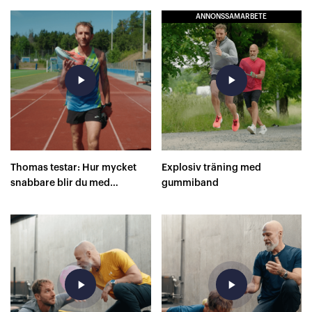
ANNONSSAMARBETE
play_arrow
play_arrow
Thomas testar: Hur mycket
Explosiv träning med
snabbare blir du med
gummiband
superskor på 400 meter?
play_arrow
play_arrow