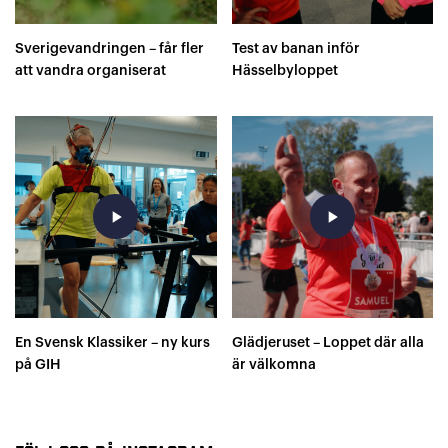
Sverigevandringen – får fler
Test av banan inför
att vandra organiserat
Hässelbyloppet
play_arrow
play_arrow
En Svensk Klassiker – ny kurs
Glädjeruset – Loppet där alla
på GIH
är välkomna