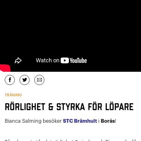
TRÄNING
Rörlighet & styrka för löpare
Bianca Salming besöker
STC Brämhult
i
Borås
!