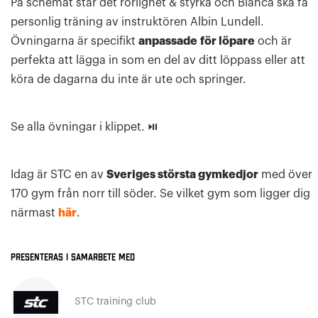
På schemat står det rörlighet & styrka och Bianca ska få
personlig träning av instruktören Albin Lundell.
Övningarna är specifikt
anpassade
för löpare
och är
perfekta att lägga in som en del av ditt löppass eller att
köra de dagarna du inte är ute och springer.
Se alla övningar i klippet. ⏯
Idag är STC en av
Sveriges största gymkedjor
med över
170 gym från norr till söder. Se vilket gym som ligger dig
närmast
här
.
Presenteras i samarbete med
STC training club