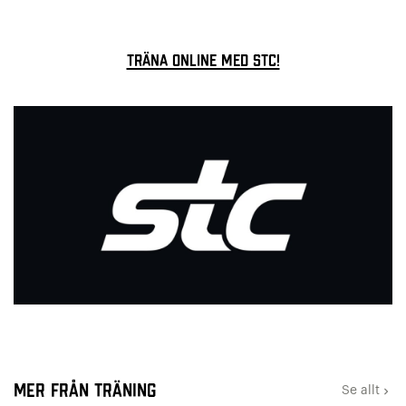
Träna online med STC!
Mer från Träning
Se allt
keyboard_arrow_right