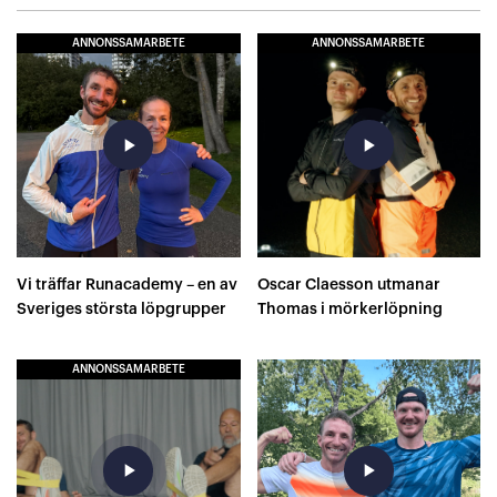
ANNONSSAMARBETE
ANNONSSAMARBETE
play_arrow
play_arrow
Vi träffar Runacademy – en av
Oscar Claesson utmanar
Sveriges största löpgrupper
Thomas i mörkerlöpning
ANNONSSAMARBETE
play_arrow
play_arrow