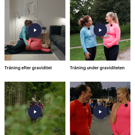
play_arrow
play_arrow
Träning efter graviditet
Träning under graviditeten
play_arrow
play_arrow