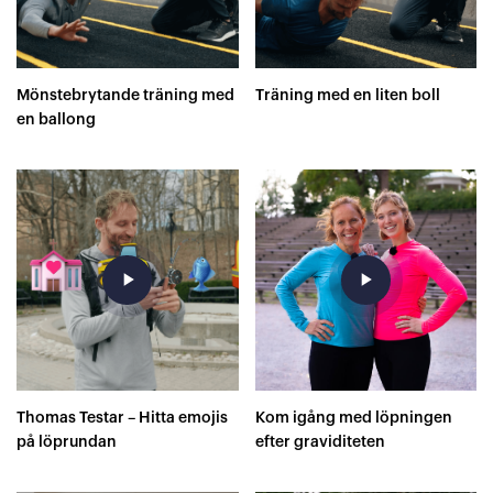
Mönstebrytande träning med
Träning med en liten boll
en ballong
play_arrow
play_arrow
Thomas Testar – Hitta emojis
Kom igång med löpningen
på löprundan
efter graviditeten