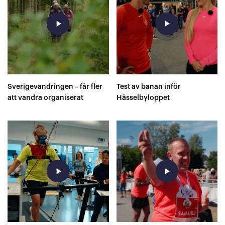
play_arrow
play_arrow
Sverigevandringen – får fler
Test av banan inför
att vandra organiserat
Hässelbyloppet
play_arrow
play_arrow