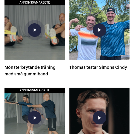
ANNONSSAMARBETE
play_arrow
play_arrow
Mönsterbrytande träning
Thomas testar Simons Cindy
med små gummiband
ANNONSSAMARBETE
play_arrow
play_arrow