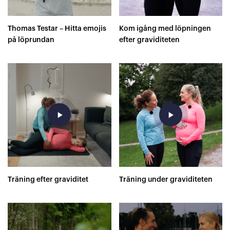
Thomas Testar – Hitta emojis
Kom igång med löpningen
på löprundan
efter graviditeten
play_arrow
play_arrow
Träning efter graviditet
Träning under graviditeten