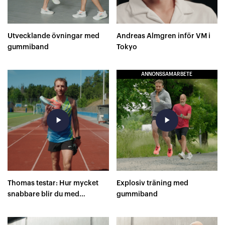
Utvecklande övningar med
Andreas Almgren inför VM i
gummiband
Tokyo
ANNONSSAMARBETE
play_arrow
play_arrow
Thomas testar: Hur mycket
Explosiv träning med
snabbare blir du med
gummiband
superskor på 400 meter?