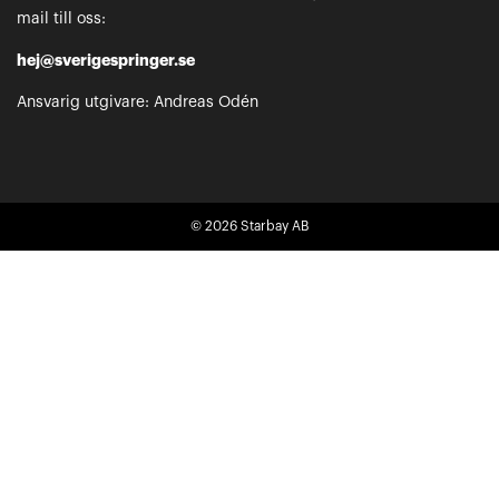
mail till oss:
hej@sverigespringer.se
Ansvarig utgivare: Andreas Odén
© 2026
Starbay AB