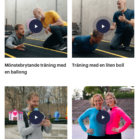
play_arrow
play_arrow
Mönstebrytande träning med
Träning med en liten boll
en ballong
play_arrow
play_arrow