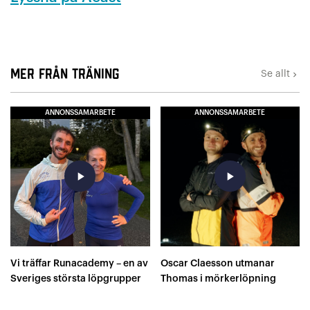
Mer från Träning
Se allt
keyboard_arrow_right
ANNONSSAMARBETE
ANNONSSAMARBETE
play_arrow
play_arrow
Vi träffar Runacademy – en av
Oscar Claesson utmanar
Sveriges största löpgrupper
Thomas i mörkerlöpning