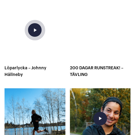
play_arrow
Löparlycka – Johnny
200 DAGAR RUNSTREAK! –
Hällneby
TÄVLING
play_arrow