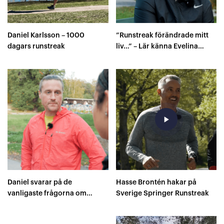
Daniel Karlsson – 1000
”Runstreak förändrade mitt
dagars runstreak
liv…” – Lär känna Evelina
Källmark
play_arrow
Daniel svarar på de
Hasse Brontén hakar på
vanligaste frågorna om
Sverige Springer Runstreak
Runstreak