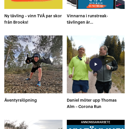
Ny tävling – vinn TVÅ par skor
Vinnarna i runstreak-
från Brooks!
tävlingen är…
play_arrow
Äventyrslöpning
Daniel möter upp Thomas
Alm – Corona Run
ANNONSSAMARBETE