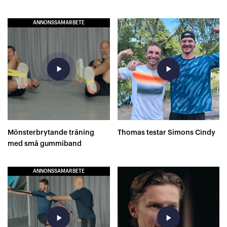
ANNONSSAMARBETE
play_arrow
play_arrow
Mönsterbrytande träning
Thomas testar Simons Cindy
med små gummiband
ANNONSSAMARBETE
play_arrow
play_arrow