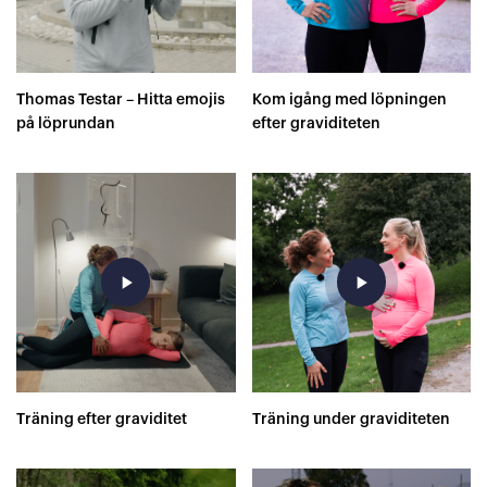
Thomas Testar – Hitta emojis
Kom igång med löpningen
på löprundan
efter graviditeten
play_arrow
play_arrow
Träning efter graviditet
Träning under graviditeten