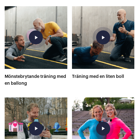
play_arrow
play_arrow
Mönstebrytande träning med
Träning med en liten boll
en ballong
play_arrow
play_arrow