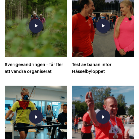
play_arrow
play_arrow
Sverigevandringen – får fler
Test av banan inför
att vandra organiserat
Hässelbyloppet
play_arrow
play_arrow