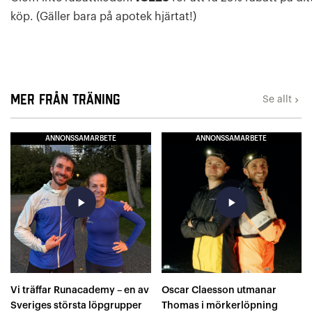
köp. (Gäller bara på apotek hjärtat!)
Mer från Träning
Se allt
keyboard_arrow_right
ANNONSSAMARBETE
ANNONSSAMARBETE
play_arrow
play_arrow
Vi träffar Runacademy – en av
Oscar Claesson utmanar
Sveriges största löpgrupper
Thomas i mörkerlöpning