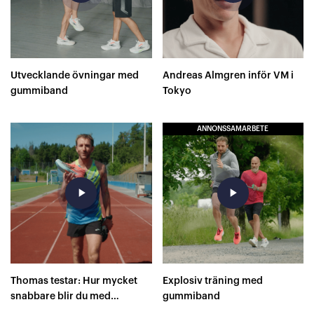
Utvecklande övningar med
Andreas Almgren inför VM i
gummiband
Tokyo
ANNONSSAMARBETE
play_arrow
play_arrow
Thomas testar: Hur mycket
Explosiv träning med
snabbare blir du med
gummiband
superskor på 400 meter?