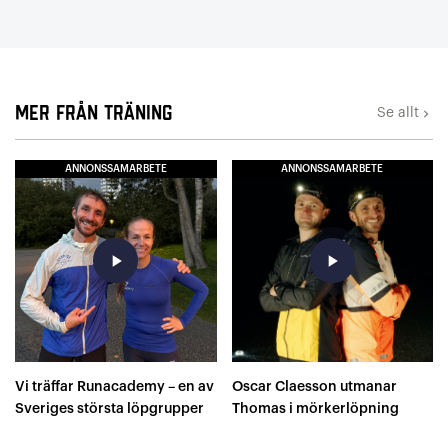
Mer från Träning
Se allt
keyboard_arrow_right
ANNONSSAMARBETE
ANNONSSAMARBETE
play_arrow
play_arrow
Vi träffar Runacademy – en av
Oscar Claesson utmanar
Sveriges största löpgrupper
Thomas i mörkerlöpning