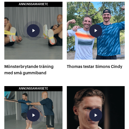
ANNONSSAMARBETE
play_arrow
play_arrow
Mönsterbrytande träning
Thomas testar Simons Cindy
med små gummiband
ANNONSSAMARBETE
play_arrow
play_arrow