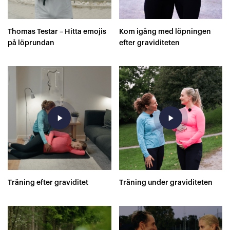
Thomas Testar – Hitta emojis
Kom igång med löpningen
på löprundan
efter graviditeten
play_arrow
play_arrow
Träning efter graviditet
Träning under graviditeten