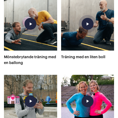
play_arrow
play_arrow
Mönstebrytande träning med
Träning med en liten boll
en ballong
play_arrow
play_arrow