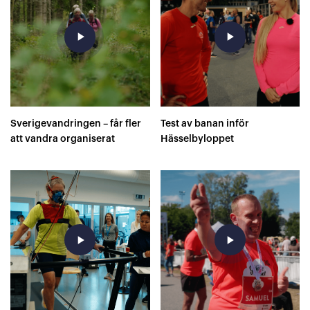
play_arrow
play_arrow
Sverigevandringen – får fler
Test av banan inför
att vandra organiserat
Hässelbyloppet
play_arrow
play_arrow