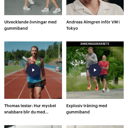
Utvecklande övningar med
Andreas Almgren inför VM i
gummiband
Tokyo
ANNONSSAMARBETE
play_arrow
play_arrow
Thomas testar: Hur mycket
Explosiv träning med
snabbare blir du med
gummiband
superskor på 400 meter?