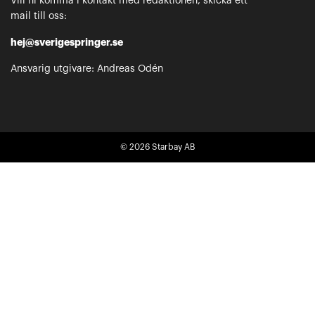
Vill ni komma i kontakt med redaktionen, skicka ett
mail till oss:
hej@sverigespringer.se
Ansvarig utgivare: Andreas Odén
© 2026
Starbay AB