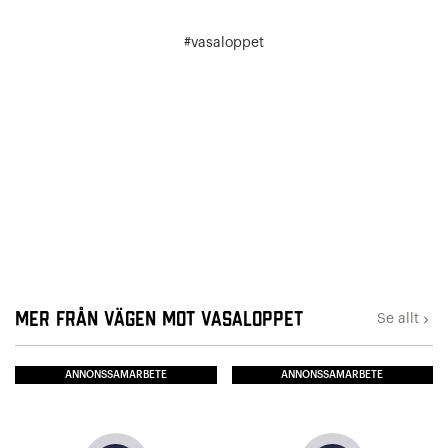
#vasaloppet
Mer från Vägen mot Vasaloppet
Se allt
keyboard_arrow_right
ANNONSSAMARBETE
ANNONSSAMARBETE