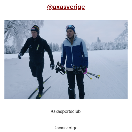
@axasverige
#axasportsclub
#axasverige