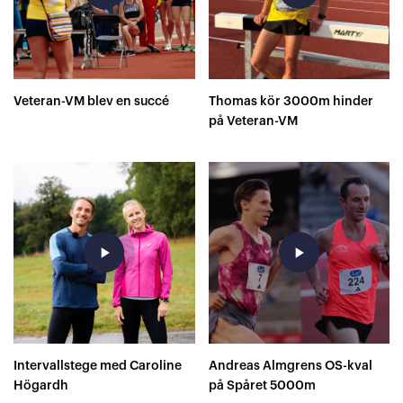
Veteran-VM blev en succé
Thomas kör 3000m hinder
på Veteran-VM
play_arrow
play_arrow
Intervallstege med Caroline
Andreas Almgrens OS-kval
Högardh
på Spåret 5000m