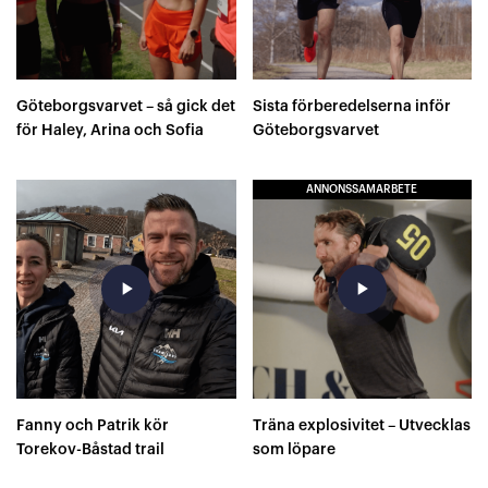
Göteborgsvarvet – så gick det
Sista förberedelserna inför
för Haley, Arina och Sofia
Göteborgsvarvet
ANNONSSAMARBETE
play_arrow
play_arrow
Fanny och Patrik kör
Träna explosivitet – Utvecklas
Torekov-Båstad trail
som löpare