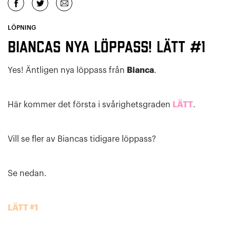
LÖPNING
Biancas nya löppass! LÄTT #1
Yes! Äntligen nya löppass från
Bianca
.
Här kommer det första i svårighetsgraden
LÄTT
.
Vill se fler av Biancas tidigare löppass?
Se nedan.
LÄTT #1