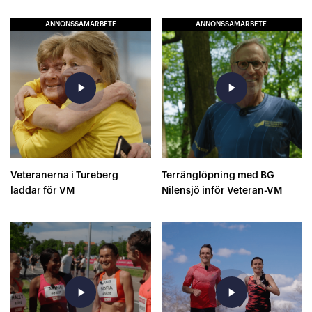
ANNONSSAMARBETE
ANNONSSAMARBETE
play_arrow
play_arrow
Veteranerna i Tureberg
Terränglöpning med BG
laddar för VM
Nilensjö inför Veteran-VM
play_arrow
play_arrow