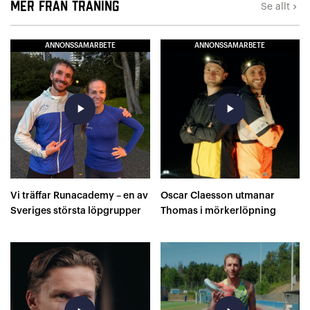
Mer från Träning
Se allt
keyboard_arrow_right
ANNONSSAMARBETE
ANNONSSAMARBETE
play_arrow
play_arrow
Vi träffar Runacademy – en av
Oscar Claesson utmanar
Sveriges största löpgrupper
Thomas i mörkerlöpning