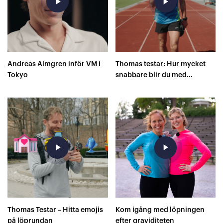
play_arrow
play_arrow
Andreas Almgren inför VM i
Thomas testar: Hur mycket
Tokyo
snabbare blir du med
superskor på 400 meter?
play_arrow
play_arrow
Thomas Testar – Hitta emojis
Kom igång med löpningen
på löprundan
efter graviditeten