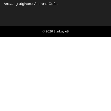
Ansvarig utgivare: Andreas Odén
© 2026
Starbay AB