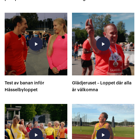
play_arrow
play_arrow
Test av banan inför
Glädjeruset – Loppet där alla
Hässelbyloppet
är välkomna
play_arrow
play_arrow