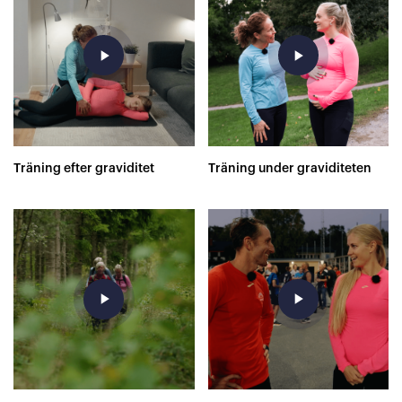
play_arrow
play_arrow
Träning efter graviditet
Träning under graviditeten
play_arrow
play_arrow