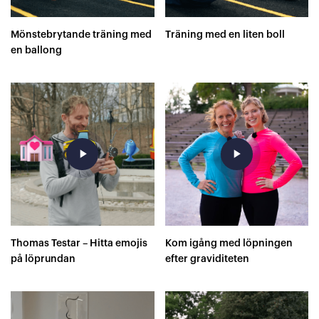
Mönstebrytande träning med
Träning med en liten boll
en ballong
play_arrow
play_arrow
Thomas Testar – Hitta emojis
Kom igång med löpningen
på löprundan
efter graviditeten