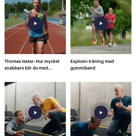
play_arrow
play_arrow
Thomas testar: Hur mycket
Explosiv träning med
snabbare blir du med
gummiband
superskor på 400 meter?
play_arrow
play_arrow