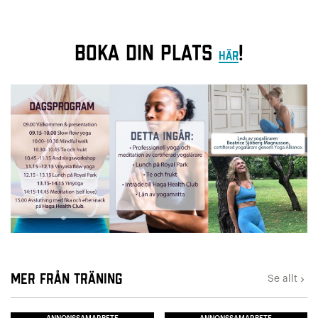
Boka din plats
!
HÄR
Mer från Träning
Se allt
keyboard_arrow_right