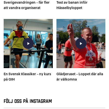
Sverigevandringen – får fler
Test av banan inför
att vandra organiserat
Hässelbyloppet
play_arrow
play_arrow
En Svensk Klassiker – ny kurs
Glädjeruset – Loppet där alla
på GIH
är välkomna
Följ oss på Instagram