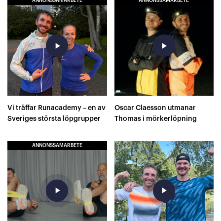
ANNONSSAMARBETE
ANNONSSAMARBETE
play_arrow
play_arrow
Vi träffar Runacademy – en av
Oscar Claesson utmanar
Sveriges största löpgrupper
Thomas i mörkerlöpning
ANNONSSAMARBETE
play_arrow
play_arrow