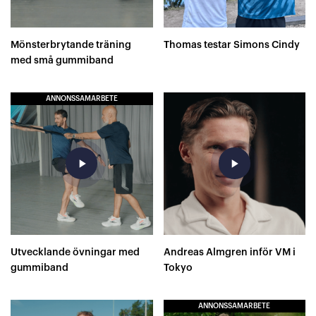
Mönsterbrytande träning
Thomas testar Simons Cindy
med små gummiband
ANNONSSAMARBETE
play_arrow
play_arrow
Utvecklande övningar med
Andreas Almgren inför VM i
gummiband
Tokyo
ANNONSSAMARBETE