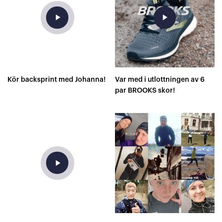
play_arrow
play_arrow
Kör backsprint med Johanna!
Var med i utlottningen av 6
par BROOKS skor!
play_arrow