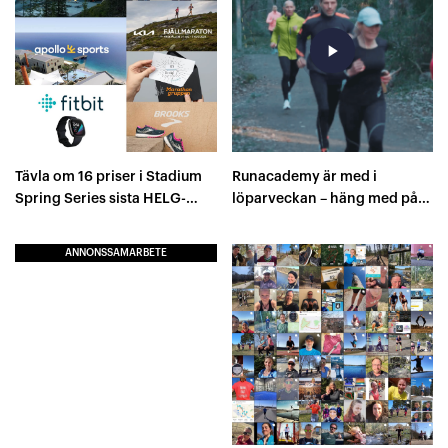
play_arrow
Tävla om 16 priser i Stadium
Runacademy är med i
Spring Series sista HELG-
löparveckan – häng med på
LOPP
ett backpass!
ANNONSSAMARBETE