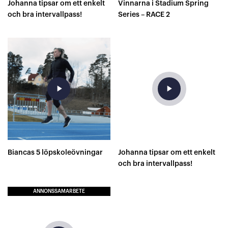
Johanna tipsar om ett enkelt
Vinnarna i Stadium Spring
och bra intervallpass!
Series – RACE 2
play_arrow
play_arrow
Biancas 5 löpskoleövningar
Johanna tipsar om ett enkelt
och bra intervallpass!
ANNONSSAMARBETE