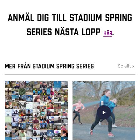
Anmäl dig till Stadium Spring
Series nästa lopp
.
HÄR
Mer från Stadium Spring Series
Se allt
keyboard_arrow_right
play_arrow