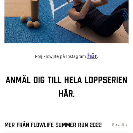
här
Följ Flowlife på Instagram
.
Anmäl dig till hela loppserien
här.
Mer från Flowlife Summer Run 2022
Se allt
keyboard_arrow_right