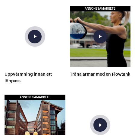
ANNONSSAMARBETE
play_arrow
play_arrow
Uppvärmning innan ett
Träna armar med en Flowtank
löppass
ANNONSSAMARBETE
play_arrow