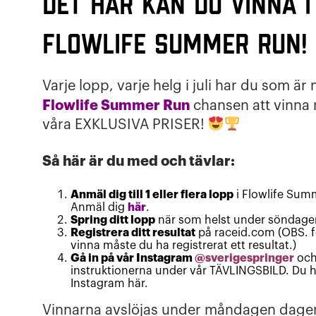
Det här kan du vinna i
Flowlife Summer Run!
Varje lopp, varje helg i juli har du som är 
Flowlife Summer Run
chansen att vinna 
våra EXKLUSIVA PRISER!
Så här är du med och tävlar:
Anmäl dig till 1 eller flera lopp
i Flowlife Sum
Anmäl dig
här
.
Spring ditt lopp
när som helst under söndag
Registrera ditt resultat
på raceid.com (OBS. f
vinna måste du ha registrerat ett resultat.)
Gå in på vår Instagram
@sverigespringer
och 
instruktionerna under vår TÄVLINGSBILD. Du hi
Instagram här.
Vinnarna avslöjas under måndagen dagen