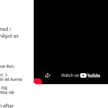
med i
något av
mer Run.
en!
ör att kunna
följ
ttar vår
 efter