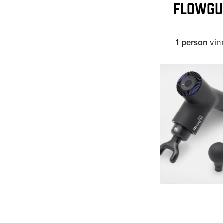
Flowgun
1 person
vinn