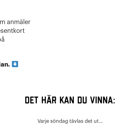
som anmäler
esentkort
på
dan.
DET HÄR KAN DU VINNA:
Varje söndag tävlas det ut…