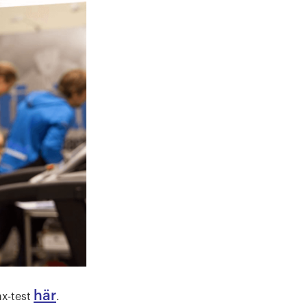
här
ax-test
.