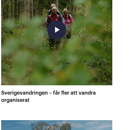
play_arrow
Sverigevandringen – får fler att vandra
organiserat