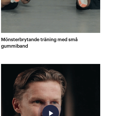
Mönsterbrytande träning med små
gummiband
play_arrow