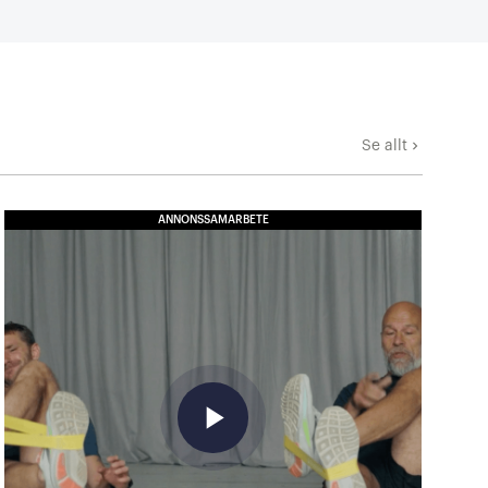
Se allt
keyboard_arrow_right
ANNONSSAMARBETE
play_arrow