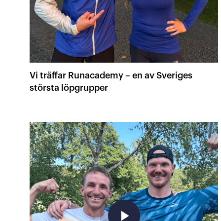
Vi träffar Runacademy – en av Sveriges
största löpgrupper
play_arrow