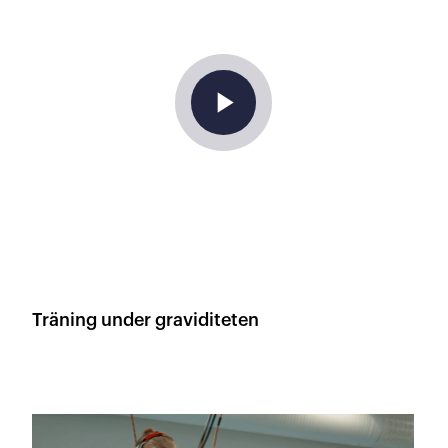
play_arrow
Träning under graviditeten