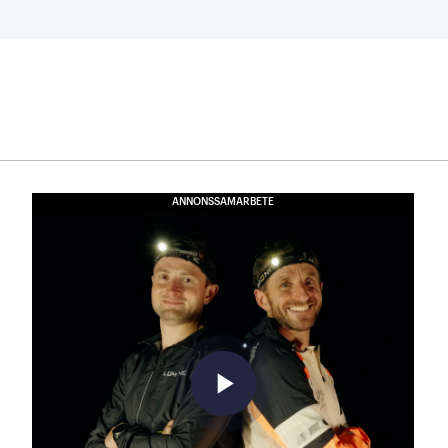
ANNONSSAMARBETE
play_arrow