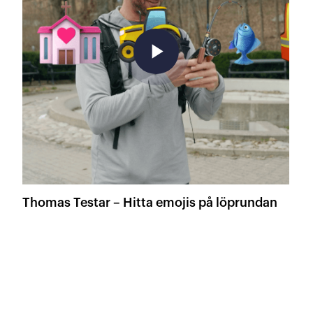
play_arrow
Thomas Testar – Hitta emojis på löprundan