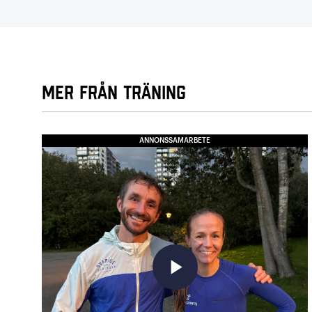
Mer från Träning
ANNONSSAMARBETE
play_arrow