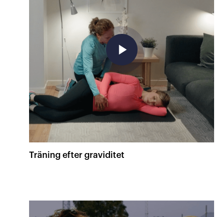
play_arrow
Träning efter graviditet