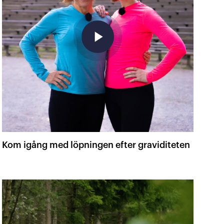
play_arrow
Kom igång med löpningen efter graviditeten