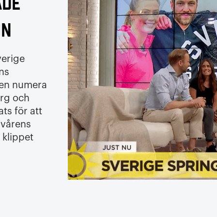
ade
on
verige
ns
en numera
rg och
ts för att
 vårens
 klippet