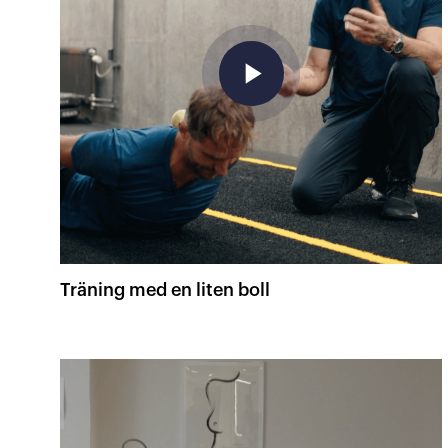
play_arrow
Träning med en liten boll