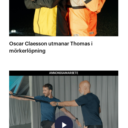
Oscar Claesson utmanar Thomas i
mörkerlöpning
ANNONSSAMARBETE
play_arrow