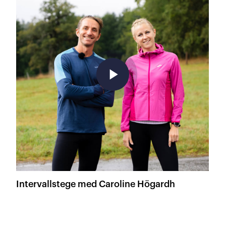
play_arrow
Intervallstege med Caroline Högardh