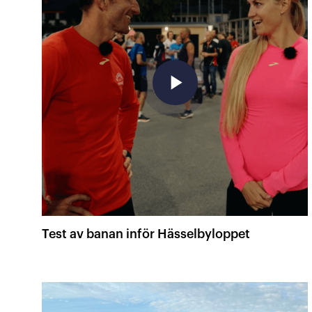
play_arrow
Test av banan inför Hässelbyloppet