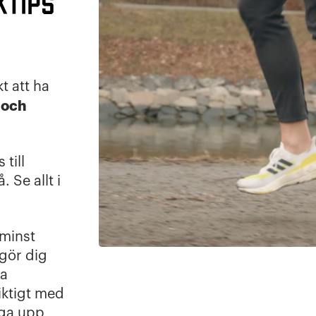
ktips
t att ha
 och
till
 Se allt i
 minst
 gör dig
ra
siktigt med
gga upp