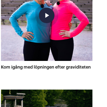
play_arrow
Kom igång med löpningen efter graviditeten