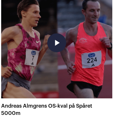
play_arrow
Andreas Almgrens OS-kval på Spåret
5000m