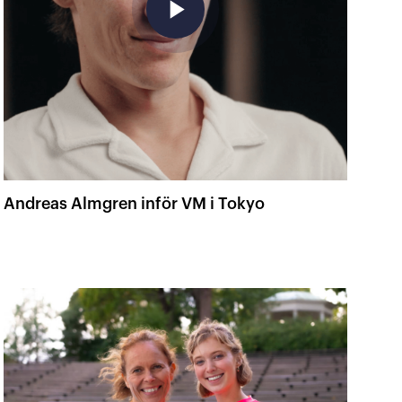
play_arrow
Andreas Almgren inför VM i Tokyo