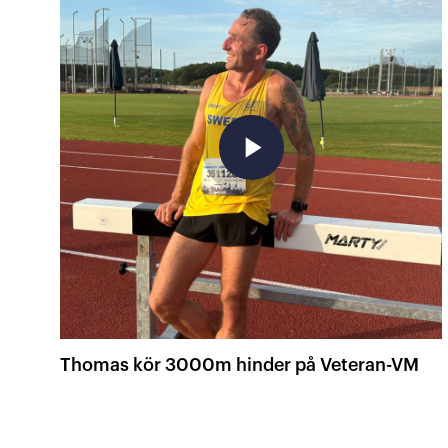
play_arrow
Thomas kör 3000m hinder på Veteran-VM