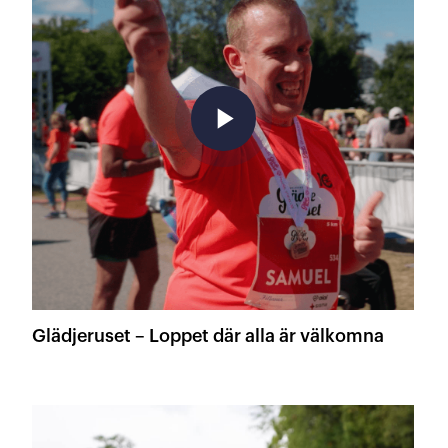
play_arrow
Glädjeruset – Loppet där alla är välkomna