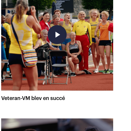
play_arrow
Veteran-VM blev en succé