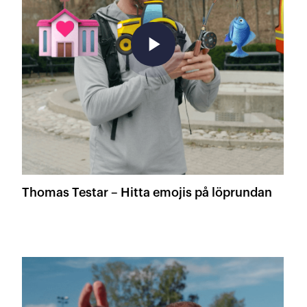
play_arrow
Thomas Testar – Hitta emojis på löprundan