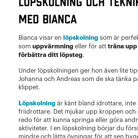
Löpskolning och tekni
med Bianca
löpskolning
Bianca visar en
som är perfek
uppvärmning
träna upp
som
eller för att
förbättra ditt löpsteg
.
Under löpskolningen ger hon även lite tips 
Johanna och Andreas som de ska tänka på.
klippet.
Löpskolning
är känt bland idrottare, inte
friidrottare. Det mjukar upp kroppen och
redo för att kunna springa eller göra and
aktiviteter. I en löpskolning börjar du för
mindre och lätta övningar för att sen by