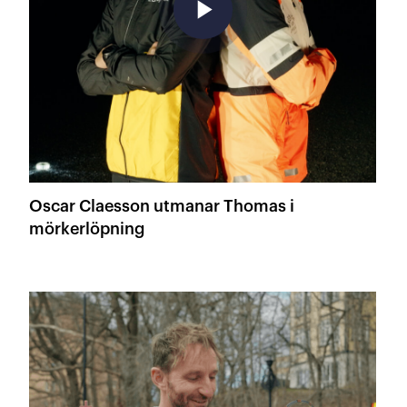
play_arrow
Oscar Claesson utmanar Thomas i
mörkerlöpning