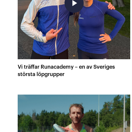
play_arrow
Vi träffar Runacademy – en av Sveriges
största löpgrupper