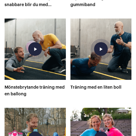
snabbare blir du med
gummiband
superskor på 400 meter?
play_arrow
play_arrow
Mönstebrytande träning med
Träning med en liten boll
en ballong