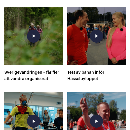
play_arrow
play_arrow
Sverigevandringen – får fler
Test av banan inför
att vandra organiserat
Hässelbyloppet
play_arrow
play_arrow