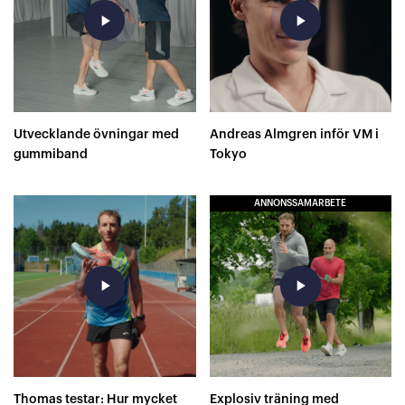
play_arrow
play_arrow
Utvecklande övningar med
Andreas Almgren inför VM i
gummiband
Tokyo
ANNONSSAMARBETE
play_arrow
play_arrow
Thomas testar: Hur mycket
Explosiv träning med