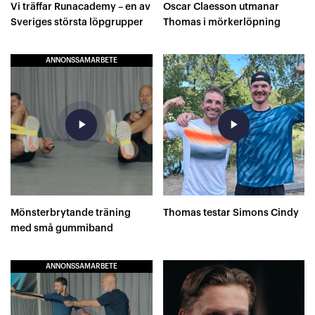
Vi träffar Runacademy – en av
Oscar Claesson utmanar
Sveriges största löpgrupper
Thomas i mörkerlöpning
ANNONSSAMARBETE
play_arrow
play_arrow
Mönsterbrytande träning
Thomas testar Simons Cindy
med små gummiband
ANNONSSAMARBETE