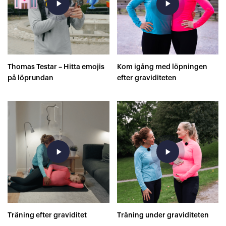
play_arrow
play_arrow
Thomas Testar – Hitta emojis
Kom igång med löpningen
på löprundan
efter graviditeten
play_arrow
play_arrow
Träning efter graviditet
Träning under graviditeten