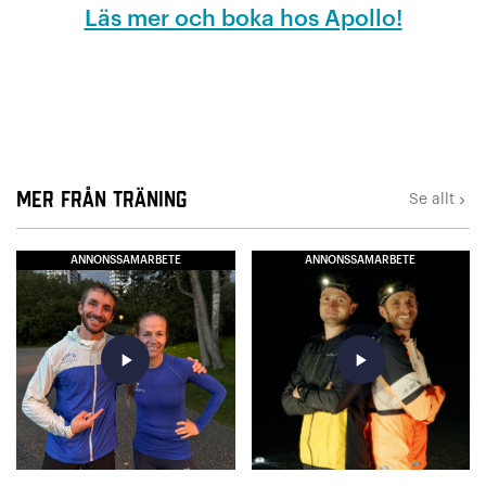
Läs mer och boka hos Apollo!
Mer från Träning
Se allt
keyboard_arrow_right
ANNONSSAMARBETE
ANNONSSAMARBETE
play_arrow
play_arrow