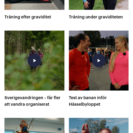
Träning efter graviditet
Träning under graviditeten
play_arrow
play_arrow
Sverigevandringen – får fler
Test av banan inför
att vandra organiserat
Hässelbyloppet