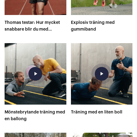
Thomas testar: Hur mycket
Explosiv träning med
snabbare blir du med
gummiband
superskor på 400 meter?
play_arrow
play_arrow
Mönstebrytande träning med
Träning med en liten boll
en ballong