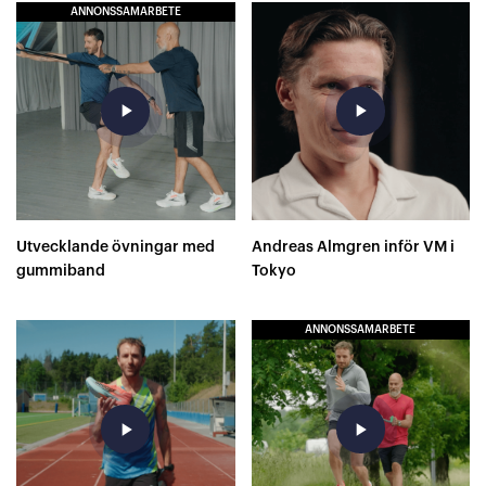
ANNONSSAMARBETE
play_arrow
play_arrow
Utvecklande övningar med
Andreas Almgren inför VM i
gummiband
Tokyo
ANNONSSAMARBETE
play_arrow
play_arrow