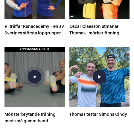
Vi träffar Runacademy – en av
Oscar Claesson utmanar
Sveriges största löpgrupper
Thomas i mörkerlöpning
ANNONSSAMARBETE
play_arrow
play_arrow
Mönsterbrytande träning
Thomas testar Simons Cindy
med små gummiband