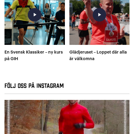
play_arrow
play_arrow
En Svensk Klassiker – ny kurs
Glädjeruset – Loppet där alla
på GIH
är välkomna
Följ oss på Instagram