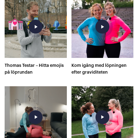
play_arrow
play_arrow
Thomas Testar – Hitta emojis
Kom igång med löpningen
på löprundan
efter graviditeten
play_arrow
play_arrow