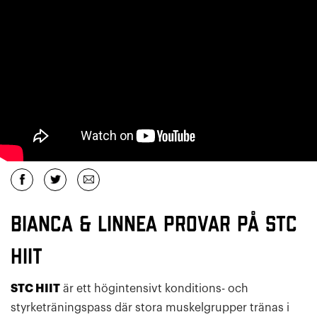
Bianca & Linnea provar på STC
HIIT
STC HIIT
är ett högintensivt konditions- och
styrketräningspass där stora muskelgrupper tränas i