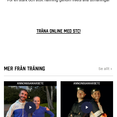
För en stark och stolt hållning genom livets alla utmaningar
Träna online med STC!
Mer från Träning
Se allt
keyboard_arrow_right
ANNONSSAMARBETE
ANNONSSAMARBETE
play_arrow
play_arrow