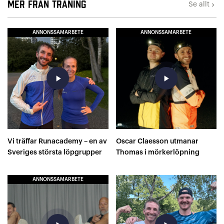
Mer från Träning
Se allt
keyboard_arrow_right
ANNONSSAMARBETE
ANNONSSAMARBETE
play_arrow
play_arrow
Vi träffar Runacademy – en av
Oscar Claesson utmanar
Sveriges största löpgrupper
Thomas i mörkerlöpning
ANNONSSAMARBETE