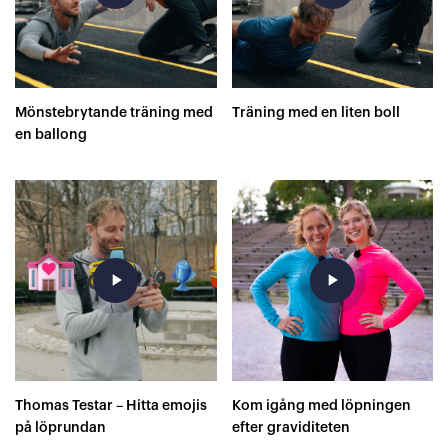
Mönstebrytande träning med
Träning med en liten boll
en ballong
play_arrow
play_arrow
Thomas Testar – Hitta emojis
Kom igång med löpningen
på löprundan
efter graviditeten