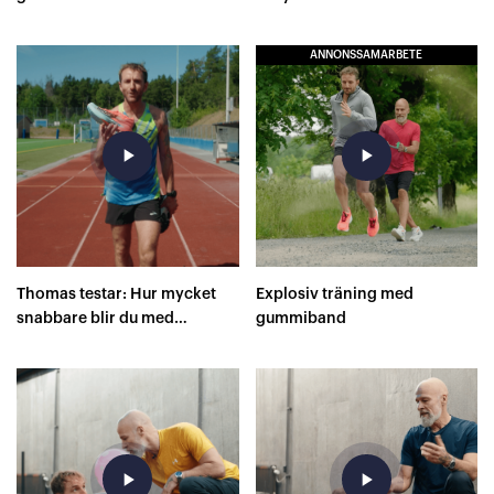
ANNONSSAMARBETE
play_arrow
play_arrow
Thomas testar: Hur mycket
Explosiv träning med
snabbare blir du med
gummiband
superskor på 400 meter?
play_arrow
play_arrow