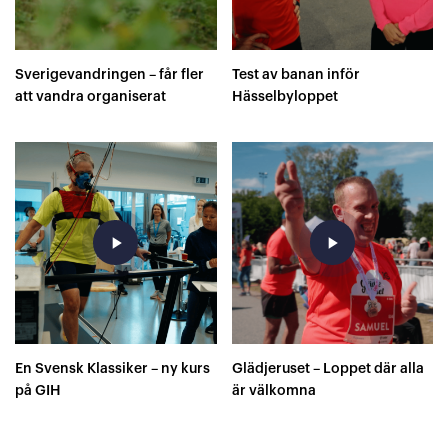
Sverigevandringen – får fler
Test av banan inför
att vandra organiserat
Hässelbyloppet
play_arrow
play_arrow
En Svensk Klassiker – ny kurs
Glädjeruset – Loppet där alla
på GIH
är välkomna