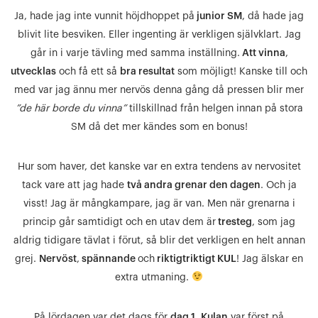
Ja, hade jag inte vunnit höjdhoppet på
junior SM
, då hade jag
blivit lite besviken. Eller ingenting är verkligen självklart. Jag
går in i varje tävling med samma inställning.
Att vinna
,
utvecklas
och få ett så
bra resultat
som möjligt! Kanske till och
med var jag ännu mer nervös denna gång då pressen blir mer
”de här borde du vinna”
tillskillnad från helgen innan på stora
SM då det mer kändes som en bonus!
Hur som haver, det kanske var en extra tendens av nervositet
tack vare att jag hade
två andra grenar den dagen
. Och ja
visst! Jag är mångkampare, jag är van. Men när grenarna i
princip går samtidigt och en utav dem är
tresteg
, som jag
aldrig tidigare tävlat i förut, så blir det verkligen en helt annan
grej.
Nervöst
,
spännande
och
riktigtriktigt KUL
! Jag älskar en
extra utmaning.
På lördagen var det dags för
dag 1
.
Kulan
var först på