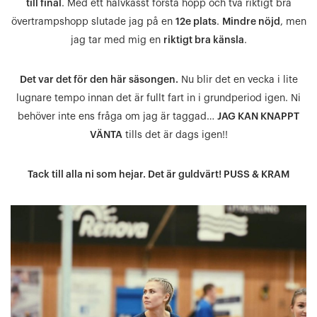
till final
. Med ett halvkasst första hopp och två riktigt bra
övertrampshopp slutade jag på en
12e plats
.
Mindre nöjd
, men
jag tar med mig en
riktigt bra känsla
.
Det var det för den här säsongen.
Nu blir det en vecka i lite
lugnare tempo innan det är fullt fart in i grundperiod igen. Ni
behöver inte ens fråga om jag är taggad…
JAG KAN KNAPPT
VÄNTA
tills det är dags igen!!
Tack till alla ni som hejar. Det är guldvärt! PUSS & KRAM