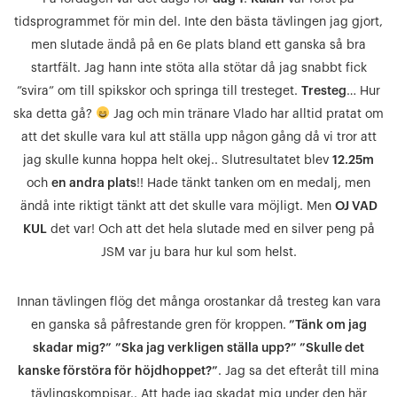
tidsprogrammet för min del. Inte den bästa tävlingen jag gjort,
men slutade ändå på en 6e plats bland ett ganska så bra
startfält. Jag hann inte stöta alla stötar då jag snabbt fick
”svira” om till spikskor och springa till tresteget.
Tresteg
… Hur
ska detta gå?
Jag och min tränare Vlado har alltid pratat om
att det skulle vara kul att ställa upp någon gång då vi tror att
jag skulle kunna hoppa helt okej.. Slutresultatet blev
12.25m
och
en andra plats
!! Hade tänkt tanken om en medalj, men
ändå inte riktigt tänkt att det skulle vara möjligt. Men
OJ VAD
KUL
det var! Och att det hela slutade med en silver peng på
JSM var ju bara hur kul som helst.
Innan tävlingen flög det många orostankar då tresteg kan vara
en ganska så påfrestande gren för kroppen.
”Tänk om jag
skadar mig?”
”Ska jag verkligen ställa upp?” ”Skulle det
kanske förstöra för höjdhoppet?”
. Jag sa det efteråt till mina
tävlingskompisar.. Att hade jag skadat mig under den här