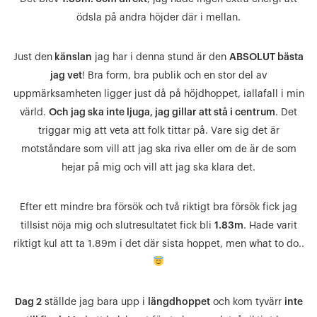
ödsla på andra höjder där i mellan.
Just den
känslan
jag har i denna stund är den
ABSOLUT bästa
jag vet
! Bra form, bra publik och en stor del av
uppmärksamheten ligger just då på höjdhoppet, iallafall i min
värld.
Och jag ska inte ljuga, jag gillar att stå i centrum
. Det
triggar mig att veta att folk tittar på. Vare sig det är
motståndare som vill att jag ska riva eller om de är de som
hejar på mig och vill att jag ska klara det.
Efter ett mindre bra försök och två riktigt bra försök fick jag
tillsist nöja mig och slutresultatet fick bli
1.83m
. Hade varit
riktigt kul att ta 1.89m i det där sista hoppet, men what to do..
Dag 2
ställde jag bara upp i
längdhoppet
och kom tyvärr
inte