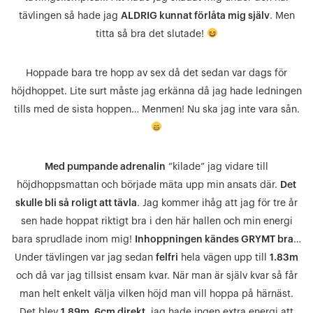
tävlingen så hade jag
ALDRIG kunnat förlåta mig själv
. Men
titta så bra det slutade!
Hoppade bara tre hopp av sex då det sedan var dags för
höjdhoppet. Lite surt måste jag erkänna då jag hade ledningen
tills med de sista hoppen… Menmen! Nu ska jag inte vara sån.
Med pumpande adrenalin
”kilade” jag vidare till
höjdhoppsmattan och började mäta upp min ansats där.
Det
skulle bli så roligt att tävla
. Jag kommer ihåg att jag för tre år
sen hade hoppat riktigt bra i den här hallen och min energi
bara sprudlade inom mig!
Inhoppningen kändes GRYMT bra
…
Under tävlingen var jag sedan
felfri
hela vägen upp till
1.83m
och då var jag tillsist ensam kvar. När man är själv kvar så får
man helt enkelt välja vilken höjd man vill hoppa på härnäst.
Det blev
1.89m. 6cm direkt
, jag hade ingen extra energi att