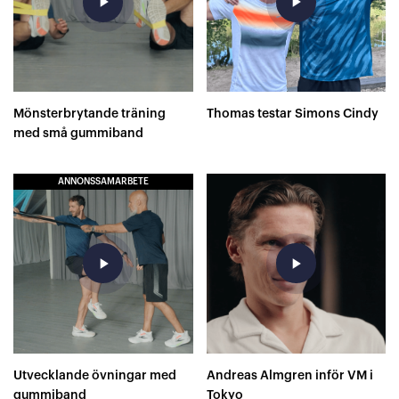
play_arrow
play_arrow
Mönsterbrytande träning
Thomas testar Simons Cindy
med små gummiband
ANNONSSAMARBETE
play_arrow
play_arrow
Utvecklande övningar med
Andreas Almgren inför VM i
gummiband
Tokyo