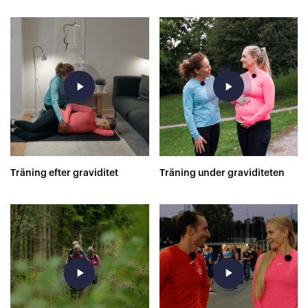
play_arrow
play_arrow
Träning efter graviditet
Träning under graviditeten
play_arrow
play_arrow