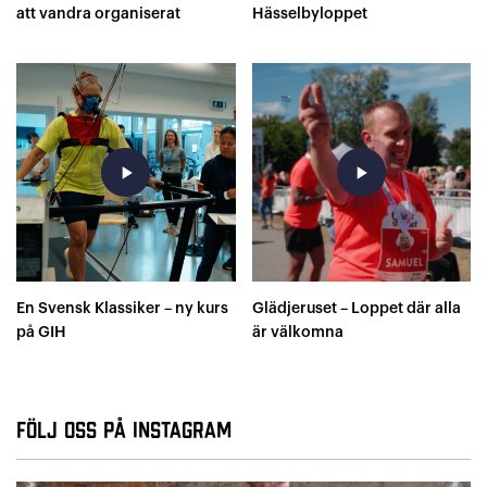
att vandra organiserat
Hässelbyloppet
play_arrow
play_arrow
En Svensk Klassiker – ny kurs
Glädjeruset – Loppet där alla
på GIH
är välkomna
Följ oss på Instagram