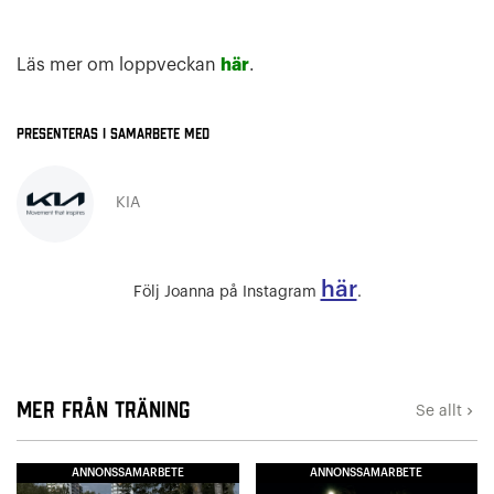
Läs mer om loppveckan
här
.
Presenteras i samarbete med
KIA
här
Följ Joanna på Instagram
.
Mer från Träning
Se allt
keyboard_arrow_right
ANNONSSAMARBETE
ANNONSSAMARBETE