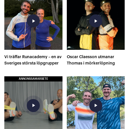
play_arrow
play_arrow
Vi träffar Runacademy – en av
Oscar Claesson utmanar
Sveriges största löpgrupper
Thomas i mörkerlöpning
ANNONSSAMARBETE
play_arrow
play_arrow