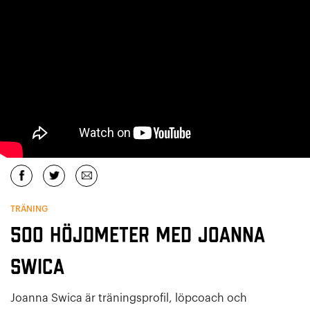
TRÄNING
500 höjdmeter med Joanna
Swica
Joanna Swica är träningsprofil, löpcoach och