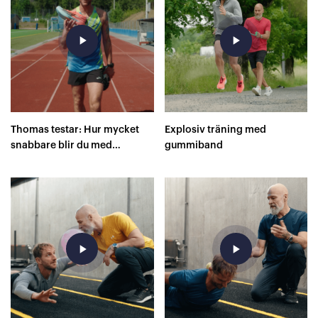
play_arrow
play_arrow
Thomas testar: Hur mycket
Explosiv träning med
snabbare blir du med
gummiband
superskor på 400 meter?
play_arrow
play_arrow