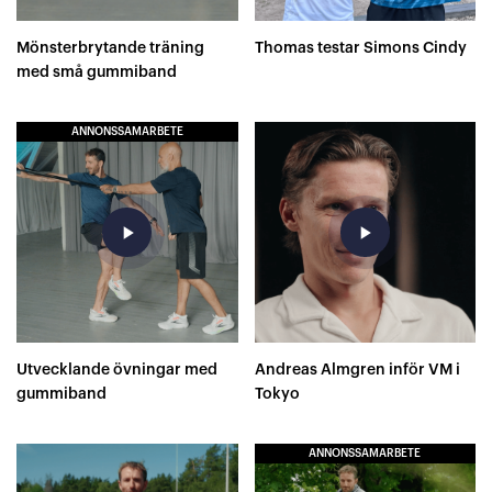
Mönsterbrytande träning
Thomas testar Simons Cindy
med små gummiband
ANNONSSAMARBETE
play_arrow
play_arrow
Utvecklande övningar med
Andreas Almgren inför VM i
gummiband
Tokyo
ANNONSSAMARBETE