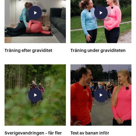
play_arrow
play_arrow
Träning efter graviditet
Träning under graviditeten
play_arrow
play_arrow
Sverigevandringen – får fler
Test av banan inför