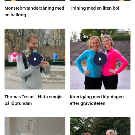
Mönstebrytande träning med
Träning med en liten boll
en ballong
play_arrow
play_arrow
Thomas Testar – Hitta emojis
Kom igång med löpningen
på löprundan
efter graviditeten