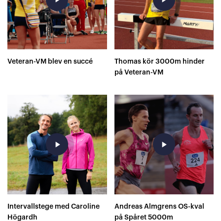
Veteran-VM blev en succé
Thomas kör 3000m hinder
på Veteran-VM
play_arrow
play_arrow
Intervallstege med Caroline
Andreas Almgrens OS-kval
Högardh
på Spåret 5000m