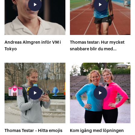
play_arrow
play_arrow
Andreas Almgren inför VM i
Thomas testar: Hur mycket
Tokyo
snabbare blir du med
superskor på 400 meter?
play_arrow
play_arrow
Thomas Testar – Hitta emojis
Kom igång med löpningen