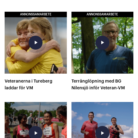
ANNONSSAMARBETE
ANNONSSAMARBETE
play_arrow
play_arrow
Veteranerna i Tureberg
Terränglöpning med BG
laddar för VM
Nilensjö inför Veteran-VM
play_arrow
play_arrow