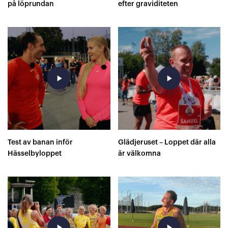
på löprundan
efter graviditeten
play_arrow
play_arrow
Test av banan inför
Glädjeruset – Loppet där alla
Hässelbyloppet
är välkomna
play_arrow
play_arrow