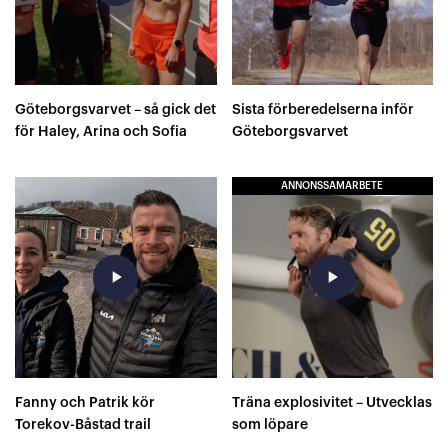
Göteborgsvarvet – så gick det
Sista förberedelserna inför
för Haley, Arina och Sofia
Göteborgsvarvet
ANNONSSAMARBETE
play_arrow
play_arrow
Fanny och Patrik kör
Träna explosivitet – Utvecklas
Torekov-Båstad trail
som löpare