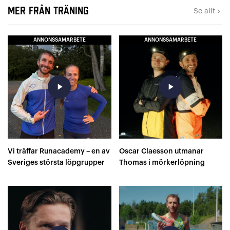
Mer från Träning
Se allt
keyboard_arrow_right
ANNONSSAMARBETE
ANNONSSAMARBETE
play_arrow
play_arrow
Vi träffar Runacademy – en av
Oscar Claesson utmanar
Sveriges största löpgrupper
Thomas i mörkerlöpning