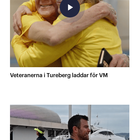
play_arrow
Veteranerna i Tureberg laddar för VM