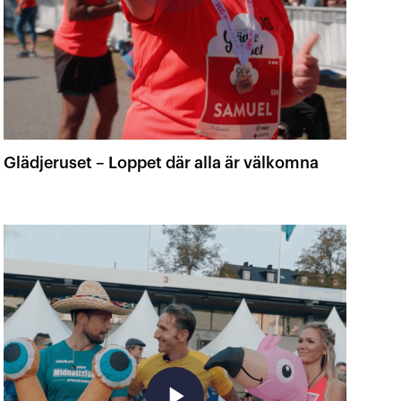
Glädjeruset – Loppet där alla är välkomna
play_arrow