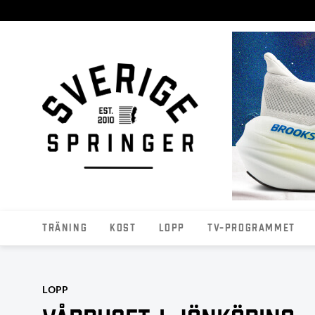
Träning
Kost
Lopp
TV-programmet
LOPP