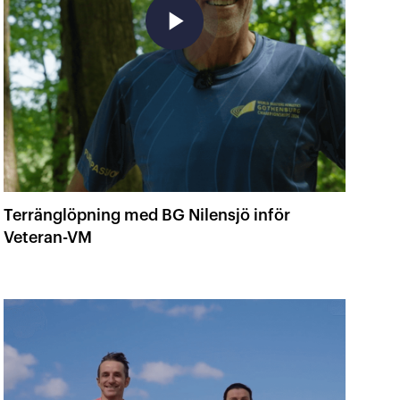
play_arrow
Terränglöpning med BG Nilensjö inför
Veteran-VM