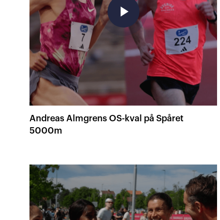
play_arrow
Andreas Almgrens OS-kval på Spåret
5000m