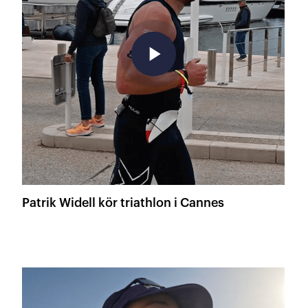
play_arrow
Patrik Widell kör triathlon i Cannes