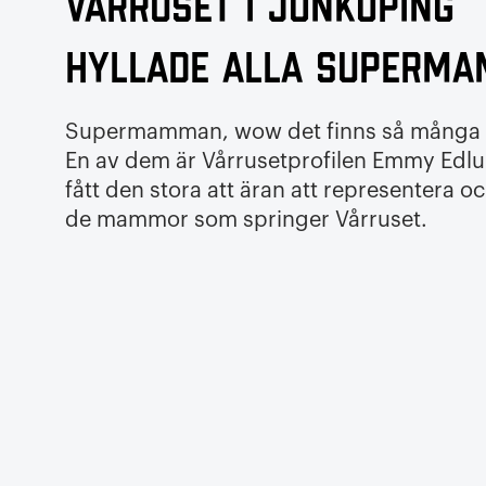
Vårruset i Jönköping
hyllade alla superm
Supermamman, wow det finns så många 
En av dem är Vårrusetprofilen Emmy Edl
fått den stora att äran att representera och
de mammor som springer Vårruset.