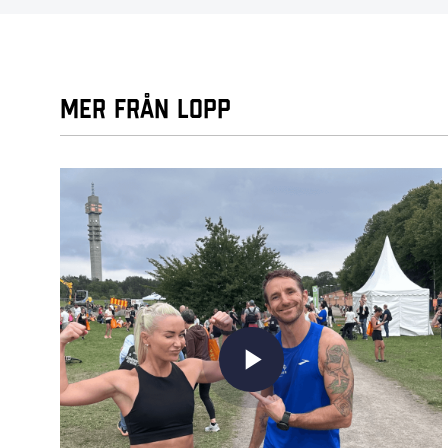
Mer från Lopp
play_arrow