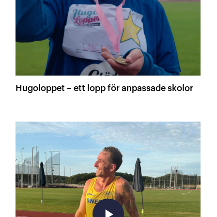
Hugoloppet – ett lopp för anpassade skolor
play_arrow