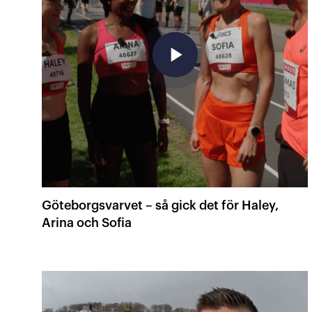
play_arrow
Göteborgsvarvet – så gick det för Haley,
Arina och Sofia