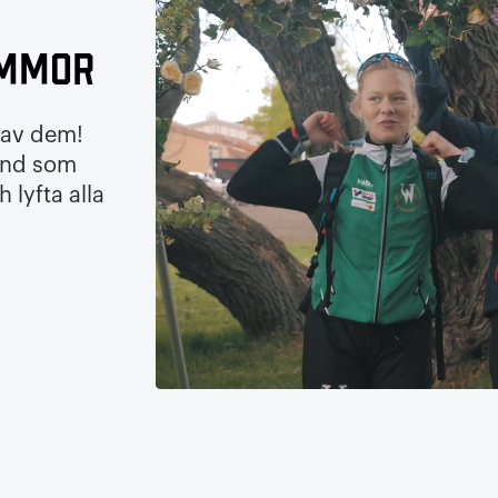
ammor
av dem!
und som
 lyfta alla