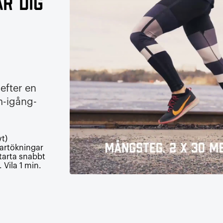
r dig
efter en
om-igång-
t)
artökningar
Starta snabbt
Vila 1 min.