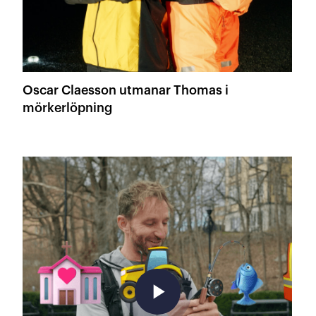
Oscar Claesson utmanar Thomas i
mörkerlöpning
play_arrow