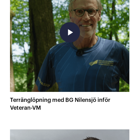
play_arrow
Terränglöpning med BG Nilensjö inför
Veteran-VM