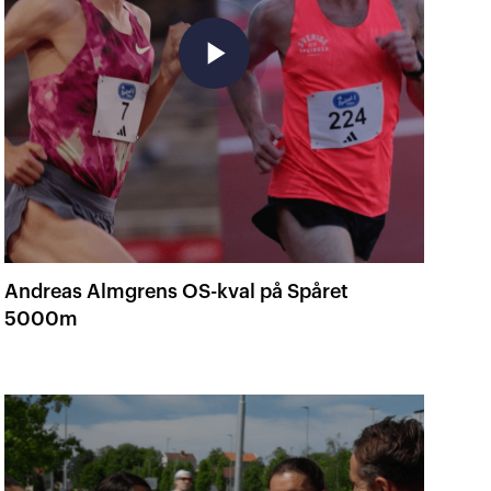
play_arrow
Andreas Almgrens OS-kval på Spåret
5000m