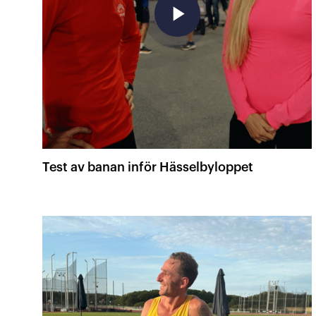
play_arrow
Test av banan inför Hässelbyloppet