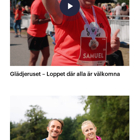
play_arrow
Glädjeruset – Loppet där alla är välkomna