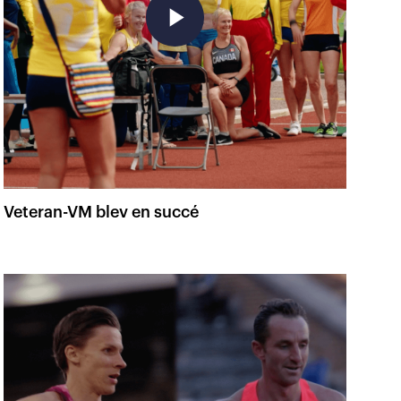
play_arrow
Veteran-VM blev en succé