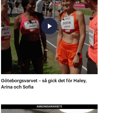
play_arrow
Göteborgsvarvet – så gick det för Haley,
Arina och Sofia
ANNONSSAMARBETE