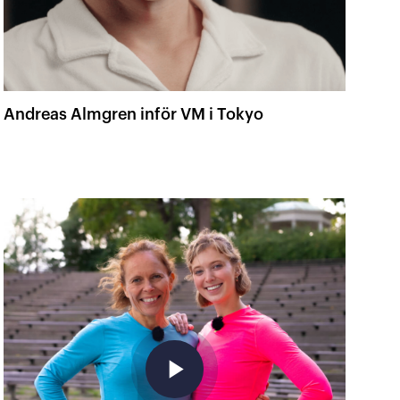
Andreas Almgren inför VM i Tokyo
play_arrow