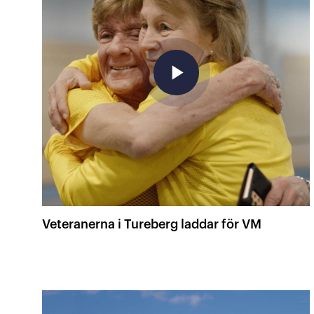
play_arrow
Veteranerna i Tureberg laddar för VM