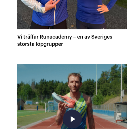
Vi träffar Runacademy – en av Sveriges
största löpgrupper
play_arrow