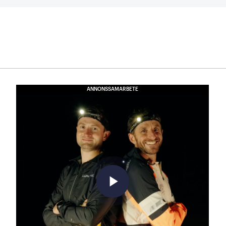
ANNONSSAMARBETE
play_arrow