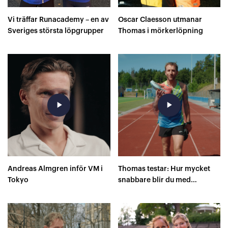
Vi träffar Runacademy – en av
Oscar Claesson utmanar
Sveriges största löpgrupper
Thomas i mörkerlöpning
play_arrow
play_arrow
Andreas Almgren inför VM i
Thomas testar: Hur mycket
Tokyo
snabbare blir du med
superskor på 400 meter?