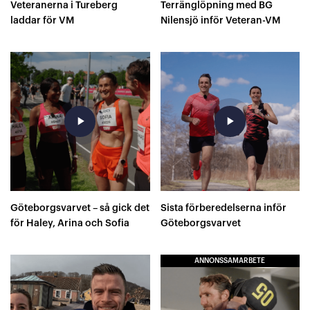
Veteranerna i Tureberg
Terränglöpning med BG
laddar för VM
Nilensjö inför Veteran-VM
play_arrow
play_arrow
Göteborgsvarvet – så gick det
Sista förberedelserna inför
för Haley, Arina och Sofia
Göteborgsvarvet
ANNONSSAMARBETE