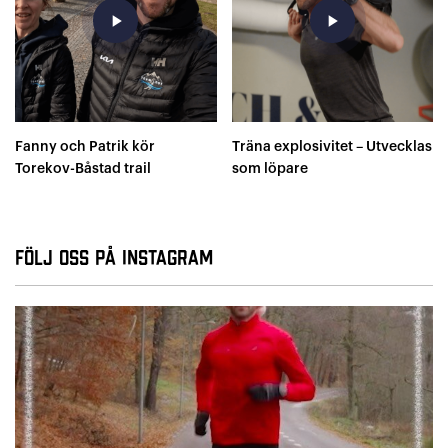
play_arrow
play_arrow
Fanny och Patrik kör
Träna explosivitet – Utvecklas
Torekov-Båstad trail
som löpare
Följ oss på Instagram