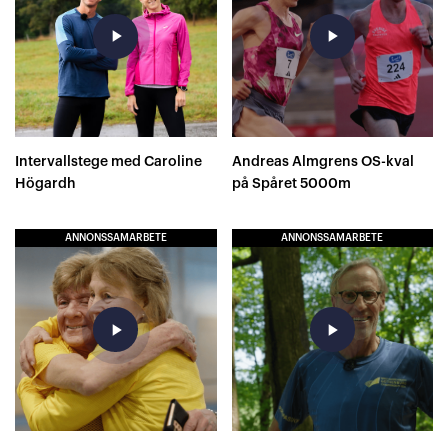
play_arrow
play_arrow
Intervallstege med Caroline
Andreas Almgrens OS-kval
Högardh
på Spåret 5000m
ANNONSSAMARBETE
ANNONSSAMARBETE
play_arrow
play_arrow