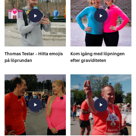
play_arrow
play_arrow
Thomas Testar – Hitta emojis
Kom igång med löpningen
på löprundan
efter graviditeten
play_arrow
play_arrow