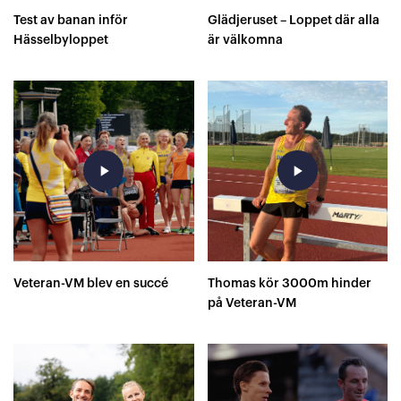
Test av banan inför
Glädjeruset – Loppet där alla
Hässelbyloppet
är välkomna
play_arrow
play_arrow
Veteran-VM blev en succé
Thomas kör 3000m hinder
på Veteran-VM