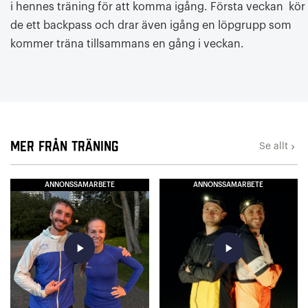
i hennes träning för att komma igång. Första veckan kör
de ett backpass och drar även igång en löpgrupp som
kommer träna tillsammans en gång i veckan.
Mer från Träning
Se allt
keyboard_arrow_right
ANNONSSAMARBETE
ANNONSSAMARBETE
play_arrow
play_arrow