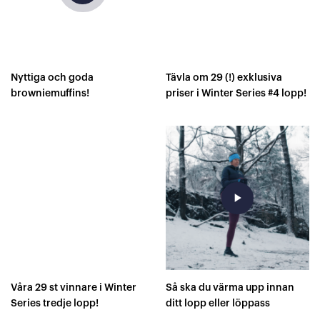
Nyttiga och goda
Tävla om 29 (!) exklusiva
browniemuffins!
priser i Winter Series #4 lopp!
play_arrow
Våra 29 st vinnare i Winter
Så ska du värma upp innan
Series tredje lopp!
ditt lopp eller löppass