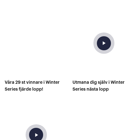
minuter varje dag!
play_arrow
Våra 29 st vinnare i Winter
Utmana dig själv i Winter
Series fjärde lopp!
Series nästa lopp
play_arrow