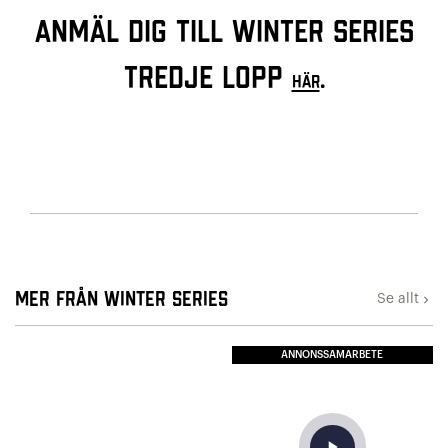
Anmäl dig till Winter Series
tredje lopp
.
HÄR
Mer från Winter Series
Se allt
keyboard_arrow_right
ANNONSSAMARBETE
play_arrow