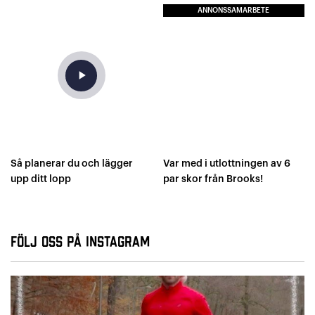
ANNONSSAMARBETE
play_arrow
Så planerar du och lägger
Var med i utlottningen av 6
upp ditt lopp
par skor från Brooks!
Följ oss på Instagram