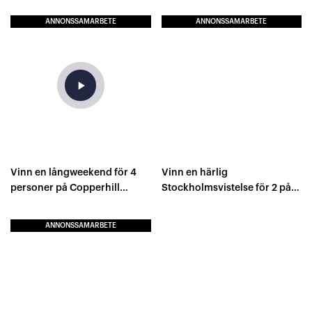
ANNONSSAMARBETE
ANNONSSAMARBETE
play_arrow
Vinn en långweekend för 4
Vinn en härlig
personer på Copperhill
Stockholmsvistelse för 2 på
Mountain Lodge Åre!
Royal Park Hotel!
ANNONSSAMARBETE