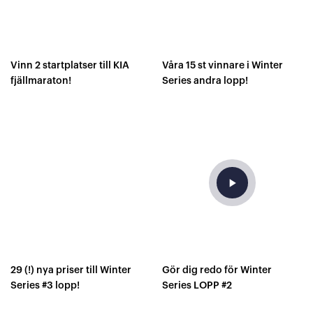
Vinn 2 startplatser till KIA
Våra 15 st vinnare i Winter
fjällmaraton!
Series andra lopp!
play_arrow
29 (!) nya priser till Winter
Gör dig redo för Winter
Series #3 lopp!
Series LOPP #2