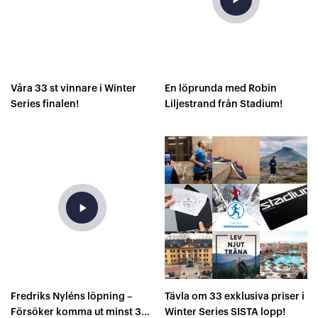
Våra 33 st vinnare i Winter
En löprunda med Robin
Series finalen!
Liljestrand från Stadium!
play_arrow
Fredriks Nyléns löpning –
Tävla om 33 exklusiva priser i
Försöker komma ut minst 30
Winter Series SISTA lopp!