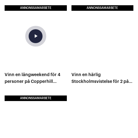
ANNONSSAMARBETE
ANNONSSAMARBETE
play_arrow
Vinn en långweekend för 4
Vinn en härlig
personer på Copperhill
Stockholmsvistelse för 2 på
Mountain Lodge Åre!
Royal Park Hotel!
ANNONSSAMARBETE