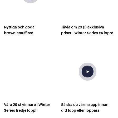
Nyttiga och goda
Tävla om 29 (!) exklusiva
browniemuffins!
priser i Winter Series #4 lopp!
play_arrow
Våra 29 st vinnare i Winter
Så ska du värma upp innan
Series tredje lopp!
ditt lopp eller löppass