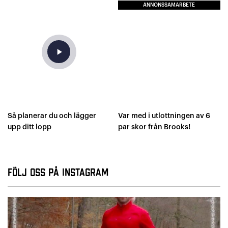
ANNONSSAMARBETE
play_arrow
Så planerar du och lägger
Var med i utlottningen av 6
upp ditt lopp
par skor från Brooks!
Följ oss på Instagram