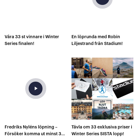
Våra 33 st vinnare i Winter
En löprunda med Robin
Series finalen!
Liljestrand från Stadium!
play_arrow
Fredriks Nyléns löpning –
Tävla om 33 exklusiva priser i
Försöker komma ut minst 30
Winter Series SISTA lopp!