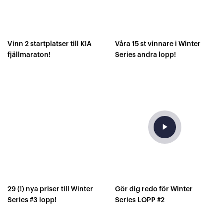
Vinn 2 startplatser till KIA
Våra 15 st vinnare i Winter
fjällmaraton!
Series andra lopp!
play_arrow
29 (!) nya priser till Winter
Gör dig redo för Winter
Series #3 lopp!
Series LOPP #2