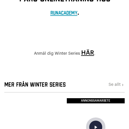
.
Runacademy
HÄR
Anmäl dig Winter Series
.
Mer från Winter Series
Se allt
keyboard_arrow_right
ANNONSSAMARBETE
play_arrow