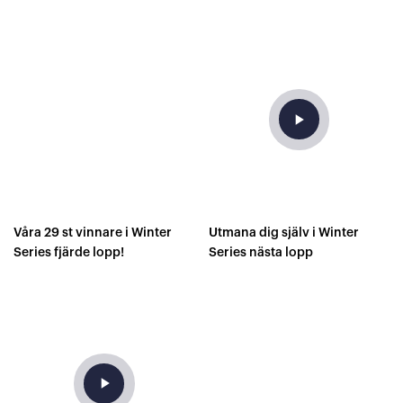
minuter varje dag!
play_arrow
Våra 29 st vinnare i Winter
Utmana dig själv i Winter
Series fjärde lopp!
Series nästa lopp
play_arrow