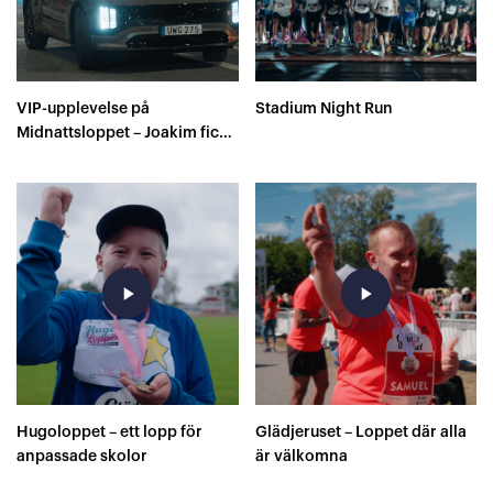
VIP-upplevelse på
Stadium Night Run
Midnattsloppet – Joakim fick
farthållning av Sverige
Springer
play_arrow
play_arrow
Hugoloppet – ett lopp för
Glädjeruset – Loppet där alla
anpassade skolor
är välkomna