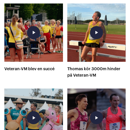
play_arrow
play_arrow
Veteran-VM blev en succé
Thomas kör 3000m hinder
på Veteran-VM
play_arrow
play_arrow