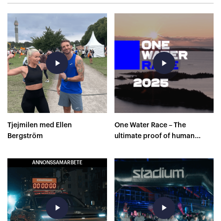
play_arrow
play_arrow
Tjejmilen med Ellen
One Water Race – The
Bergström
ultimate proof of human
capacity
ANNONSSAMARBETE
play_arrow
play_arrow