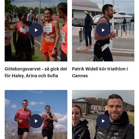
play_arrow
play_arrow
Göteborgsvarvet – så gick det
Patrik Widell kör triathlon i
för Haley, Arina och Sofia
Cannes
play_arrow
play_arrow