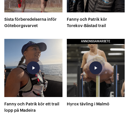
Sista förberedelserna inför
Fanny och Patrik kör
Göteborgsvarvet
Torekov-Båstad trail
ANNONSSAMARBETE
play_arrow
play_arrow
Fanny och Patrik kör ett trail
Hyrox tävling i Malmö
lopp på Madeira