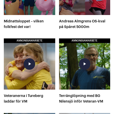
Midnattsloppet – vilken
Andreas Almgrens OS-kval
folkfest det var!
på Spåret 5000m
ANNONSSAMARBETE
ANNONSSAMARBETE
play_arrow
play_arrow
Veteranerna i Tureberg
Terränglöpning med BG
laddar för VM
Nilensjö inför Veteran-VM