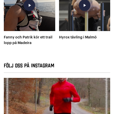
play_arrow
play_arrow
Fanny och Patrik kör ett trail
Hyrox tävling i Malmö
lopp på Madeira
Följ oss på Instagram