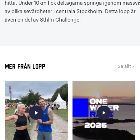
hitta. Under 10km fick deltagarna springa igenom massvi
av olika sevärdheter i centrala Stockholm. Detta lopp är
även en del av Sthlm Challenge.
Mer från Lopp
Se allt
keyboard_arrow_right
play_arrow
play_arrow