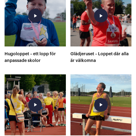
play_arrow
play_arrow
Hugoloppet – ett lopp för
Glädjeruset – Loppet där alla
anpassade skolor
är välkomna
play_arrow
play_arrow