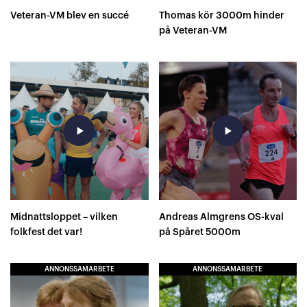
Veteran-VM blev en succé
Thomas kör 3000m hinder
på Veteran-VM
play_arrow
play_arrow
Midnattsloppet – vilken
Andreas Almgrens OS-kval
folkfest det var!
på Spåret 5000m
ANNONSSAMARBETE
ANNONSSAMARBETE