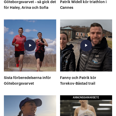
Göteborgsvarvet – så gick det
Patrik Widell kör triathlon i
för Haley, Arina och Sofia
Cannes
play_arrow
play_arrow
Sista förberedelserna inför
Fanny och Patrik kör
Göteborgsvarvet
Torekov-Båstad trail
ANNONSSAMARBETE