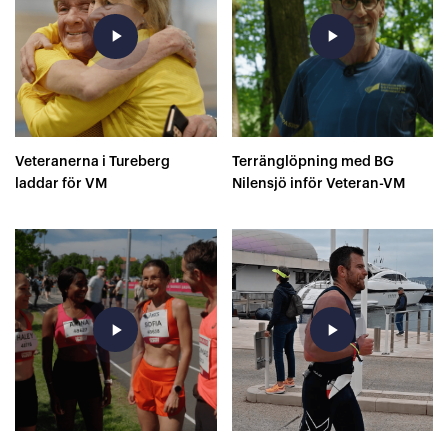
play_arrow
play_arrow
Veteranerna i Tureberg
Terränglöpning med BG
laddar för VM
Nilensjö inför Veteran-VM
play_arrow
play_arrow