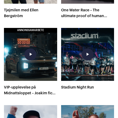
Tjejmilen med Ellen
One Water Race – The
Bergström
ultimate proof of human
capacity
ANNONSSAMARBETE
play_arrow
play_arrow
VIP-upplevelse på
Stadium Night Run
Midnattsloppet – Joakim fick
farthållning av Sverige
Springer