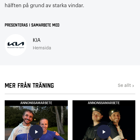
hälften på grund av starka vindar.
Presenteras i samarbete med
KIA
Hemsida
Mer från Träning
Se allt
keyboard_arrow_right
ANNONSSAMARBETE
ANNONSSAMARBETE
play_arrow
play_arrow