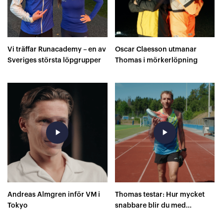
Vi träffar Runacademy – en av
Oscar Claesson utmanar
Sveriges största löpgrupper
Thomas i mörkerlöpning
play_arrow
play_arrow
Andreas Almgren inför VM i
Thomas testar: Hur mycket
Tokyo
snabbare blir du med
superskor på 400 meter?