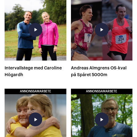
play_arrow
play_arrow
Intervallstege med Caroline
Andreas Almgrens OS-kval
Högardh
på Spåret 5000m
ANNONSSAMARBETE
ANNONSSAMARBETE
play_arrow
play_arrow