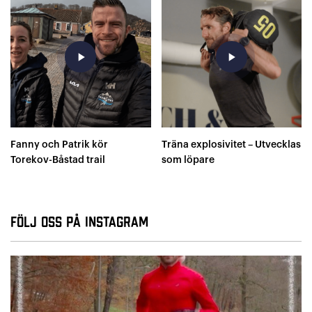
play_arrow
play_arrow
Fanny och Patrik kör
Träna explosivitet – Utvecklas
Torekov-Båstad trail
som löpare
Följ oss på Instagram