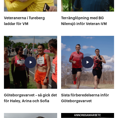
Veteranerna i Tureberg
Terränglöpning med BG
laddar för VM
Nilensjö inför Veteran-VM
play_arrow
play_arrow
Göteborgsvarvet – så gick det
Sista förberedelserna inför
för Haley, Arina och Sofia
Göteborgsvarvet
ANNONSSAMARBETE