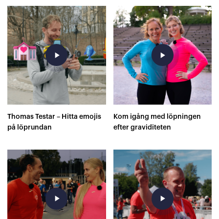
play_arrow
play_arrow
Thomas Testar – Hitta emojis
Kom igång med löpningen
på löprundan
efter graviditeten
play_arrow
play_arrow