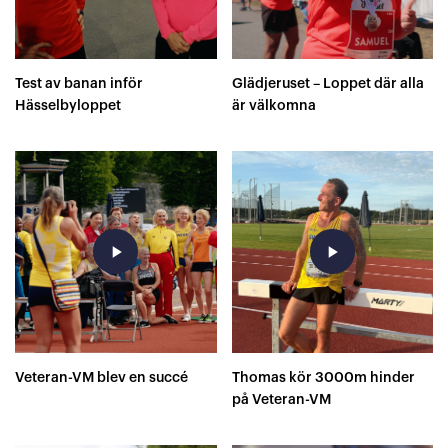
Test av banan inför
Glädjeruset – Loppet där alla
Hässelbyloppet
är välkomna
play_arrow
play_arrow
Veteran-VM blev en succé
Thomas kör 3000m hinder
på Veteran-VM