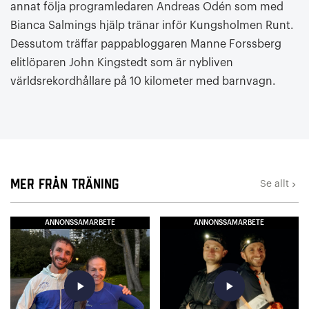
annat följa programledaren Andreas Odén som med
Bianca Salmings hjälp tränar inför Kungsholmen Runt.
Dessutom träffar pappabloggaren Manne Forssberg
elitlöparen John Kingstedt som är nybliven
världsrekordhållare på 10 kilometer med barnvagn.
Mer från Träning
Se allt
keyboard_arrow_right
ANNONSSAMARBETE
ANNONSSAMARBETE
play_arrow
play_arrow