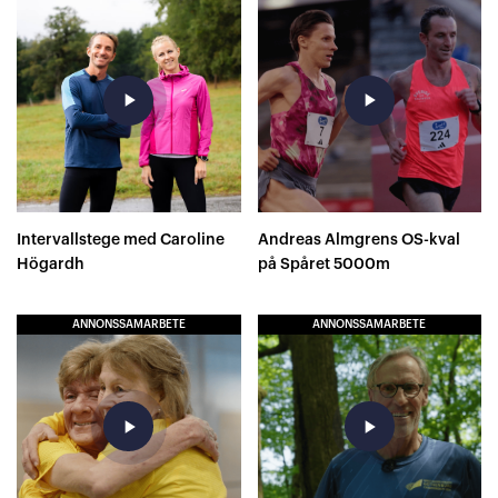
play_arrow
play_arrow
Intervallstege med Caroline
Andreas Almgrens OS-kval
Högardh
på Spåret 5000m
ANNONSSAMARBETE
ANNONSSAMARBETE
play_arrow
play_arrow