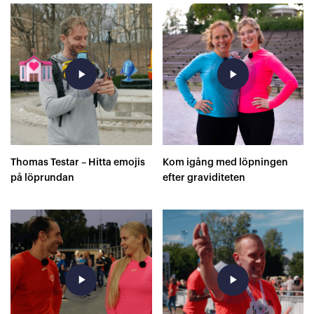
play_arrow
play_arrow
Thomas Testar – Hitta emojis
Kom igång med löpningen
på löprundan
efter graviditeten
play_arrow
play_arrow