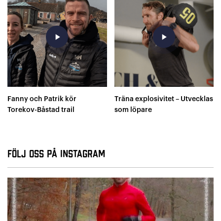
play_arrow
play_arrow
Fanny och Patrik kör
Träna explosivitet – Utvecklas
Torekov-Båstad trail
som löpare
Följ oss på Instagram