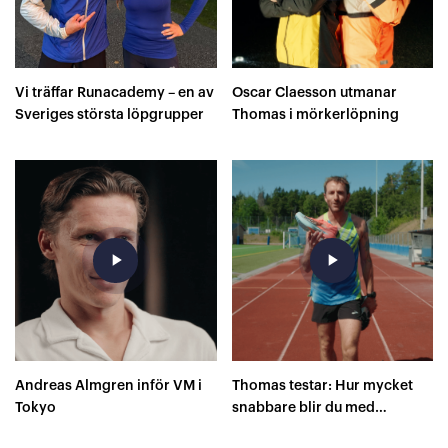
Vi träffar Runacademy – en av
Oscar Claesson utmanar
Sveriges största löpgrupper
Thomas i mörkerlöpning
play_arrow
play_arrow
Andreas Almgren inför VM i
Thomas testar: Hur mycket
Tokyo
snabbare blir du med
superskor på 400 meter?