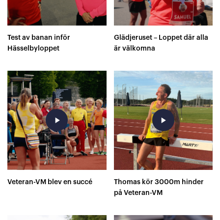
Test av banan inför
Glädjeruset – Loppet där alla
Hässelbyloppet
är välkomna
play_arrow
play_arrow
Veteran-VM blev en succé
Thomas kör 3000m hinder
på Veteran-VM