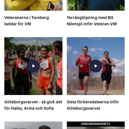
Veteranerna i Tureberg
Terränglöpning med BG
laddar för VM
Nilensjö inför Veteran-VM
play_arrow
play_arrow
Göteborgsvarvet – så gick det
Sista förberedelserna inför
för Haley, Arina och Sofia
Göteborgsvarvet
ANNONSSAMARBETE