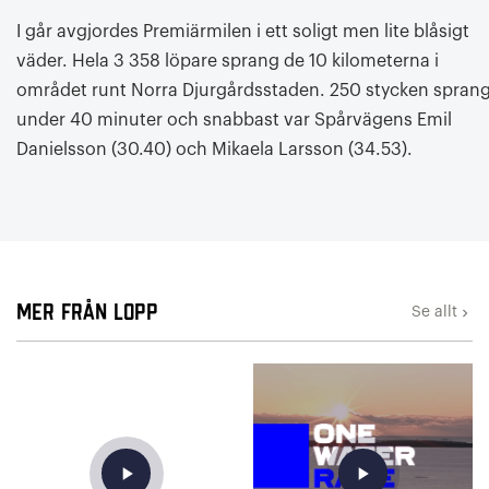
I går avgjordes Premiärmilen i ett soligt men lite blåsigt
väder. Hela 3 358 löpare sprang de 10 kilometerna i
området runt Norra Djurgårdsstaden. 250 stycken spran
under 40 minuter och snabbast var Spårvägens Emil
Danielsson (30.40) och Mikaela Larsson (34.53).
Mer från Lopp
Se allt
keyboard_arrow_right
play_arrow
play_arrow