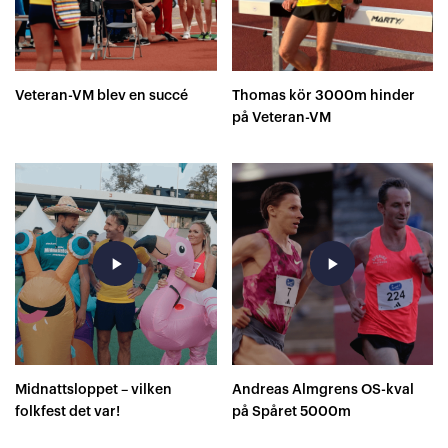
Veteran-VM blev en succé
Thomas kör 3000m hinder
på Veteran-VM
play_arrow
play_arrow
Midnattsloppet – vilken
Andreas Almgrens OS-kval
folkfest det var!
på Spåret 5000m