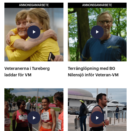
ANNONSSAMARBETE
ANNONSSAMARBETE
play_arrow
play_arrow
Veteranerna i Tureberg
Terränglöpning med BG
laddar för VM
Nilensjö inför Veteran-VM
play_arrow
play_arrow