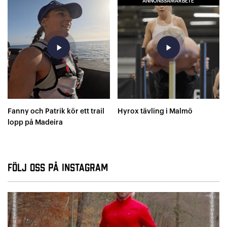
ANNONSSAMARBETE
play_arrow
play_arrow
Fanny och Patrik kör ett trail
Hyrox tävling i Malmö
lopp på Madeira
Följ oss på Instagram