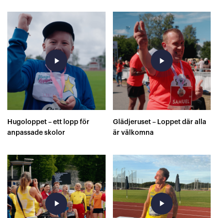
farthållning av Sverige
Springer
play_arrow
play_arrow
Hugoloppet – ett lopp för
Glädjeruset – Loppet där alla
anpassade skolor
är välkomna
play_arrow
play_arrow