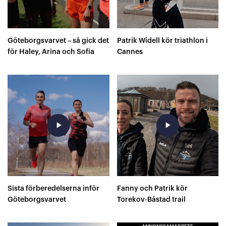
Göteborgsvarvet – så gick det
Patrik Widell kör triathlon i
för Haley, Arina och Sofia
Cannes
play_arrow
play_arrow
Sista förberedelserna inför
Fanny och Patrik kör
Göteborgsvarvet
Torekov-Båstad trail