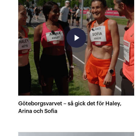
play_arrow
Göteborgsvarvet – så gick det för Haley,
Arina och Sofia