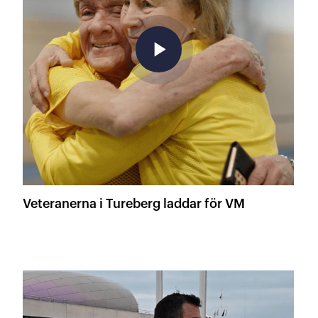
play_arrow
Veteranerna i Tureberg laddar för VM