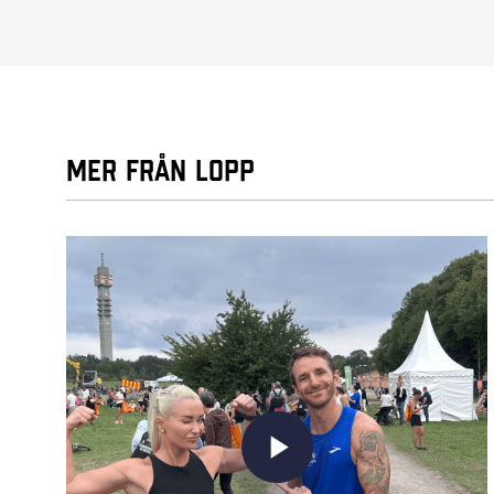
Mer från Lopp
play_arrow