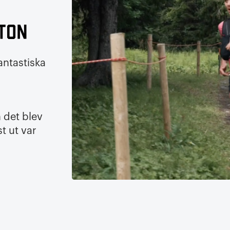
aton
antastiska
 det blev
t ut var