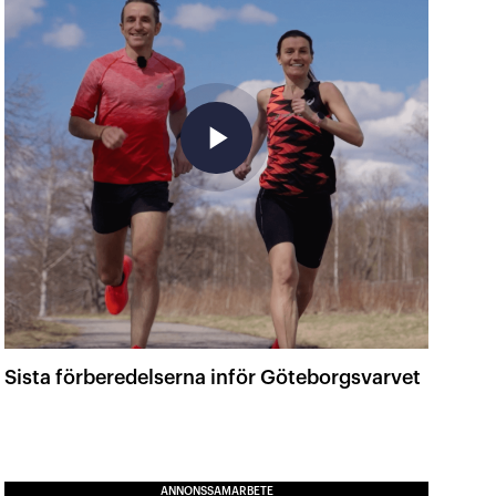
play_arrow
Sista förberedelserna inför Göteborgsvarvet
ANNONSSAMARBETE