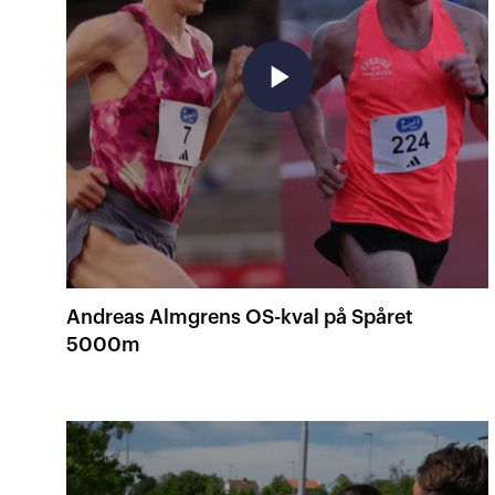
play_arrow
Andreas Almgrens OS-kval på Spåret
5000m