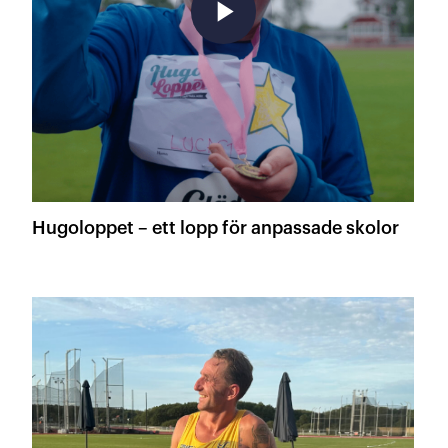
play_arrow
Hugoloppet – ett lopp för anpassade skolor