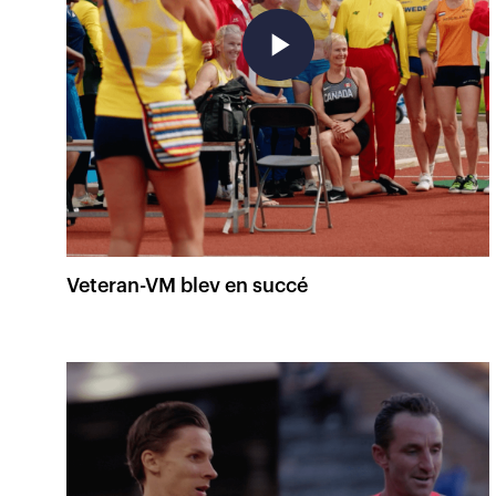
play_arrow
Veteran-VM blev en succé