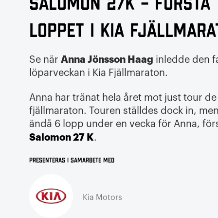
Salomon 27K – första
loppet i Kia fjällmar
Anna Jönsson Haag
Se när
inledde den f
löparveckan i Kia Fjällmaraton.
Anna har tränat hela året mot just tour de
fjällmaraton. Touren ställdes dock in, men
ändå 6 lopp under en vecka för Anna, förs
Salomon 27 K
.
Presenteras i samarbete med
Kia Motors