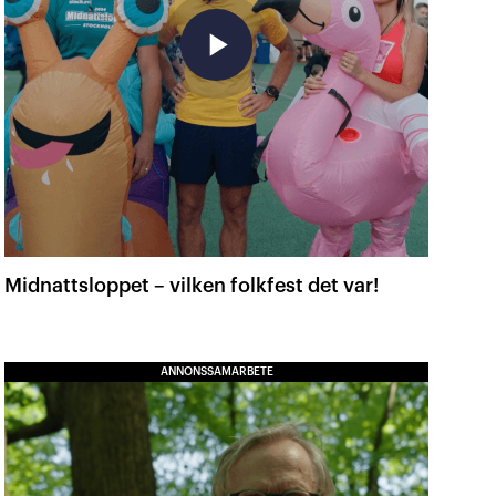
play_arrow
Midnattsloppet – vilken folkfest det var!
ANNONSSAMARBETE