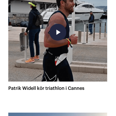
play_arrow
Patrik Widell kör triathlon i Cannes