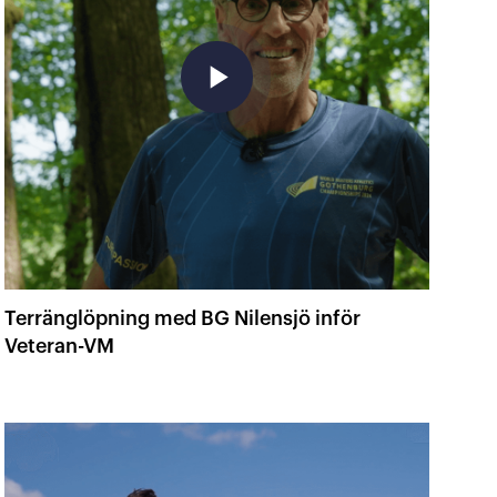
play_arrow
Terränglöpning med BG Nilensjö inför
Veteran-VM