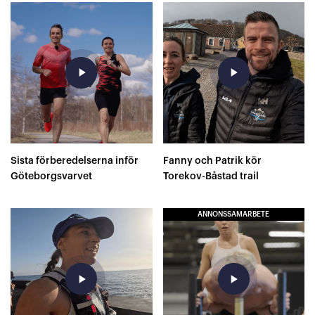
play_arrow
play_arrow
Sista förberedelserna inför
Fanny och Patrik kör
Göteborgsvarvet
Torekov-Båstad trail
ANNONSSAMARBETE
play_arrow
play_arrow