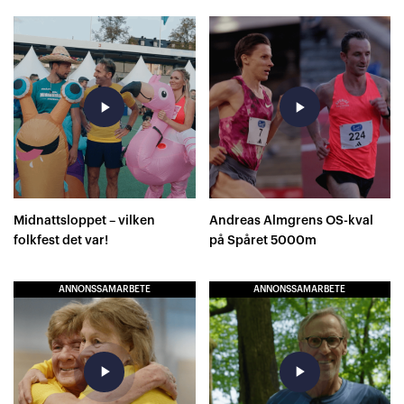
play_arrow
play_arrow
Midnattsloppet – vilken
Andreas Almgrens OS-kval
folkfest det var!
på Spåret 5000m
ANNONSSAMARBETE
ANNONSSAMARBETE
play_arrow
play_arrow