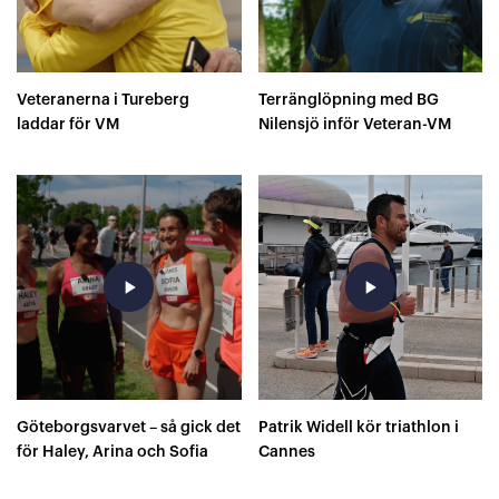
Veteranerna i Tureberg
Terränglöpning med BG
laddar för VM
Nilensjö inför Veteran-VM
play_arrow
play_arrow
Göteborgsvarvet – så gick det
Patrik Widell kör triathlon i
för Haley, Arina och Sofia
Cannes