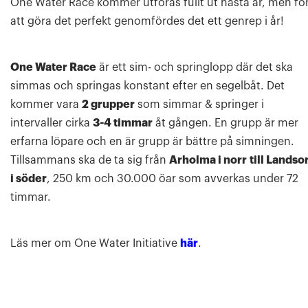
One Water Race kommer utföras fullt ut nästa år, men fö
att göra det perfekt genomfördes det ett genrep i år!
One Water Race
är ett sim- och springlopp där det ska
simmas och springas konstant efter en segelbåt. Det
kommer vara
2 grupper
som simmar & springer i
intervaller cirka
3-4 timmar
åt gången. En grupp är mer
erfarna löpare och en är grupp är bättre på simningen.
Tillsammans ska de ta sig från
Arholma i norr
till Landso
i söder
, 250 km och 30.000 öar som avverkas under 72
timmar.
Läs mer om One Water Initiative
här
.