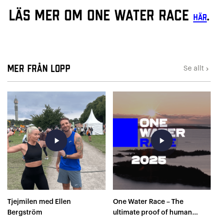
Läs mer om One Water Race
.
här
Mer från Lopp
Se allt
keyboard_arrow_right
play_arrow
play_arrow
Tjejmilen med Ellen
One Water Race – The
Bergström
ultimate proof of human