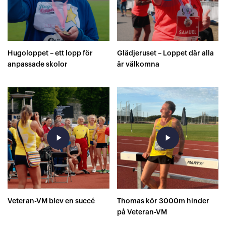
Hugoloppet – ett lopp för
Glädjeruset – Loppet där alla
anpassade skolor
är välkomna
play_arrow
play_arrow
Veteran-VM blev en succé
Thomas kör 3000m hinder
på Veteran-VM