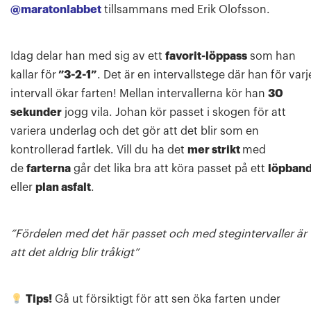
@maratonlabbet
tillsammans med Erik Olofsson.
Idag delar han med sig av ett
favorit-löppass
som han
kallar för
”3-2-1”
. Det är en intervallstege där han för varj
intervall ökar farten! Mellan intervallerna kör han
30
sekunder
jogg vila. Johan kör passet i skogen för att
variera underlag och det gör att det blir som en
kontrollerad fartlek. Vill du ha det
mer strikt
med
de
farterna
går det lika bra att köra passet på ett
löpban
eller
plan asfalt
.
”Fördelen med det här passet och med stegintervaller är
att det aldrig blir tråkigt”
Tips!
Gå ut försiktigt för att sen öka farten under