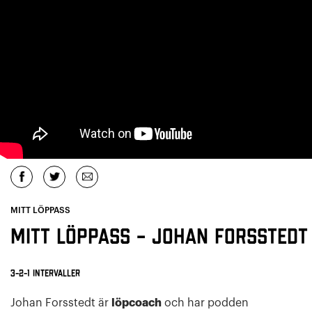
MITT LÖPPASS
Mitt löppass – Johan Forsstedt
3-2-1 intervaller
Johan Forsstedt är
löpcoach
och har podden