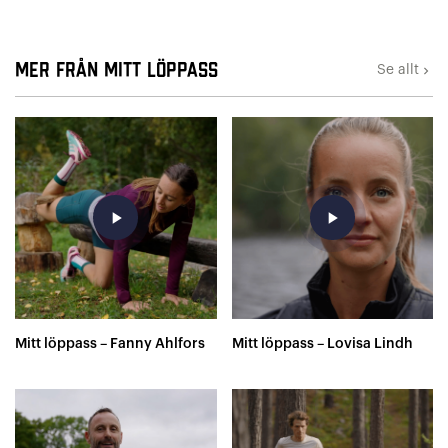
Mer från Mitt löppass
Se allt
keyboard_arrow_right
play_arrow
play_arrow
Mitt löppass – Fanny Ahlfors
Mitt löppass – Lovisa Lindh