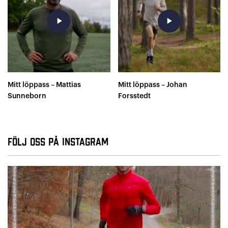
play_arrow
play_arrow
Mitt löppass – Mattias
Mitt löppass – Johan
Sunneborn
Forsstedt
Följ oss på Instagram