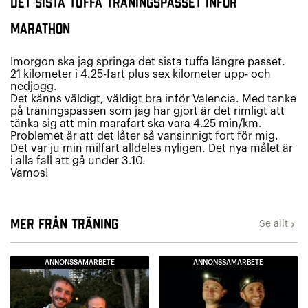
Det sista tuffa träningspasset inför
marathon
Imorgon ska jag springa det sista tuffa längre passet.
21 kilometer i 4.25-fart plus sex kilometer upp- och
nedjogg.
Det känns väldigt, väldigt bra inför Valencia. Med tanke
på träningspassen som jag har gjort är det rimligt att
tänka sig att min marafart ska vara 4.25 min/km.
Problemet är att det låter så vansinnigt fort för mig.
Det var ju min milfart alldeles nyligen. Det nya målet är
i alla fall att gå under 3.10.
Vamos!
Mer från Träning
Se allt
keyboard_arrow_right
ANNONSSAMARBETE
ANNONSSAMARBETE