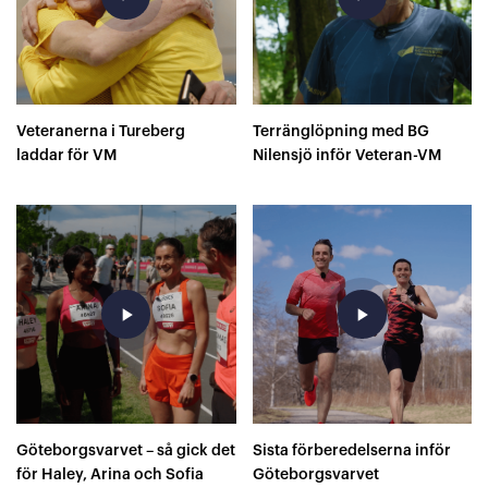
Veteranerna i Tureberg
Terränglöpning med BG
laddar för VM
Nilensjö inför Veteran-VM
play_arrow
play_arrow
Göteborgsvarvet – så gick det
Sista förberedelserna inför
för Haley, Arina och Sofia
Göteborgsvarvet