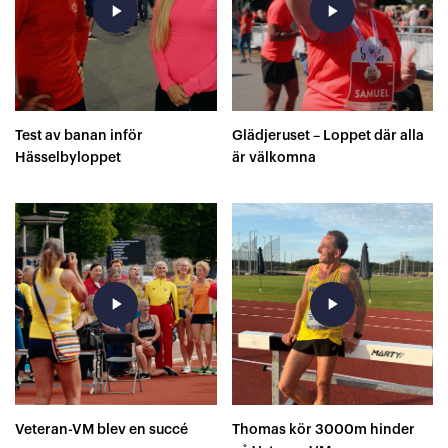
play_arrow
play_arrow
Test av banan inför
Glädjeruset – Loppet där alla
Hässelbyloppet
är välkomna
play_arrow
play_arrow
Veteran-VM blev en succé
Thomas kör 3000m hinder