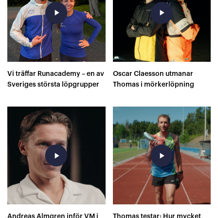
play_arrow
play_arrow
Vi träffar Runacademy – en av
Oscar Claesson utmanar
Sveriges största löpgrupper
Thomas i mörkerlöpning
play_arrow
play_arrow
Andreas Almgren inför VM i
Thomas testar: Hur mycket