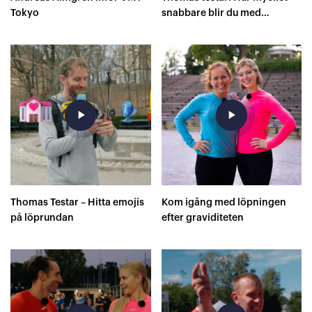
Tokyo
snabbare blir du med
superskor på 400 meter?
play_arrow
play_arrow
Thomas Testar – Hitta emojis
Kom igång med löpningen
på löprundan
efter graviditeten