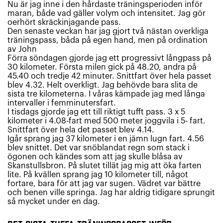
Nu är jag inne i den hårdaste träningsperioden inför
maran, både vad gäller volym och intensitet. Jag gör
oerhört skräckinjagande pass.
Den senaste veckan har jag gjort två nästan overkliga
träningspass, båda på egen hand, men på ordination
av John
Förra söndagen gjorde jag ett progressivt långpass på
30 kilometer. Första milen gick på 48.20, andra på
45.40 och tredje 42 minuter. Snittfart över hela passet
blev 4.32. Helt overkligt. Jag behövde bara slita de
sista tre kilometerna. I våras kämpade jag med långa
intervaller i femminutersfart.
I tisdags gjorde jag ett till riktigt tufft pass. 3 x 5
kilometer i 4.08-fart med 500 meter joggvila i 5- fart.
Snittfart över hela det passet blev 4.14.
Igår sprang jag 37 kilometer i en jämn lugn fart. 4.56
blev snittet. Det var snöblandat regn som stack i
ögonen och kändes som att jag skulle blåsa av
Skanstullsbron. På slutet tillät jag mig att öka farten
lite. På kvällen sprang jag 10 kilometer till, något
fortare, bara för att jag var sugen. Vädret var bättre
och benen ville springa. Jag har aldrig tidigare sprungit
så mycket under en dag.