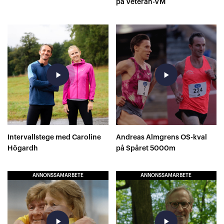
på Veteran-VM
play_arrow
play_arrow
Intervallstege med Caroline
Andreas Almgrens OS-kval
Högardh
på Spåret 5000m
ANNONSSAMARBETE
ANNONSSAMARBETE
play_arrow
play_arrow