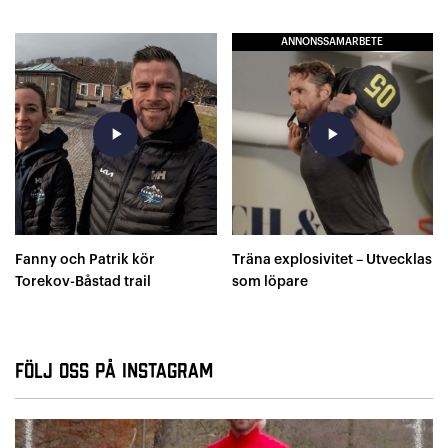
ANNONSSAMARBETE
play_arrow
play_arrow
Fanny och Patrik kör
Träna explosivitet – Utvecklas
Torekov-Båstad trail
som löpare
Följ oss på Instagram