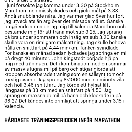
om. På det bra sättet.
I juni försökte jag komma under 3.30 på Stockholm
Marathon men misslyckades och gick i mål på 3.33.
Ändå snubblande nära. Jag var mer glad över hur fort
jag utvecklats än arg över det missade målet. Ganska
omgående anmälde jag mig till Valencia Marathon och
bestämde mig för att träna mot sub 3.25. Jag sprang
på bra under sommaren och insåg att sub 3.20 kanske
skulle vara en rimligare målsättning. Jag skulle behöva
hålla en snittfart på 4.44 min/km. Tanken svindlade.
För kanske en månad sedan lyckades jag springa en mil
på drygt 40 minuter. John Kingstedt började hjälpa
mig med träningen. Det i kombination med en sommar
av massvis lugna mil på berg och stigar gjorde att
kroppen absorberade träning som en sällsynt torr och
törstig svamp. Jag sprang 8×1000 med en minuts vila
och höll 3.46 i snittfart. Jag körde ett hyfsat lätt
långpass på 33 km med en snittfart på 4.50. Jag
sprang en maxsnabb mil på bana och klockade in på
38.27. Det kändes inte orimligt att springa under 3.15 i
Valencia.
Hårdaste träningsperioden inför marathon