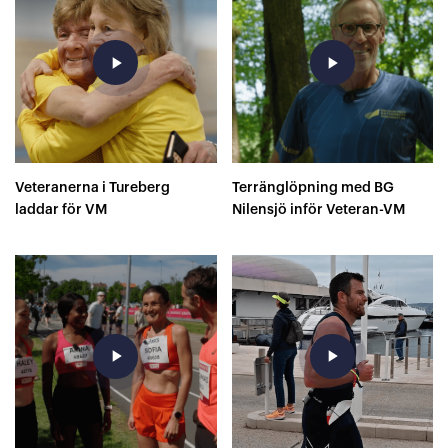
play_arrow
play_arrow
Veteranerna i Tureberg
Terränglöpning med BG
laddar för VM
Nilensjö inför Veteran-VM
play_arrow
play_arrow