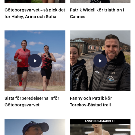
Göteborgsvarvet – så gick det
Patrik Widell kör triathlon i
för Haley, Arina och Sofia
Cannes
play_arrow
play_arrow
Sista förberedelserna inför
Fanny och Patrik kör
Göteborgsvarvet
Torekov-Båstad trail
ANNONSSAMARBETE