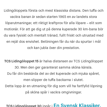
Lidingöloppets första och mest klassiska distans. Den tuffa och
vackra banan är sedan starten 1965 en av landets stora
löparutmaningar, ett riktigt kraftprov för alla löpare – elit som
motionär. För att ge dig ut på denna kuperade 30 km-bana bör
du vara fysiskt och mentalt tränad, fullt friskt och utrustad med
en rejäl dos envishet. Belöningen får du när du spurtar i mål
och kan jubla över din prestation.
TCS Lidingöloppet 15
är halva distansen av TCS Lidingöloppet
30. Men den ger garanterat samma sköna känsla.
Du får din beskärda del av det kuperade och mjuka spåret,
men slipper de tuffa backarna i slutet.
Detta lopp är en utmaning för dig som vill ha fartfylld löpning
på sköna spår i vackra omgivningar.
En Svensk Klassiker.
TCS Lidingöloppet 30
ingår i