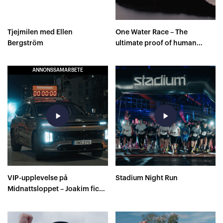
Tjejmilen med Ellen
One Water Race – The
Bergström
ultimate proof of human
capacity
ANNONSSAMARBETE
play_arrow
play_arrow
VIP-upplevelse på
Stadium Night Run
Midnattsloppet – Joakim fick
farthållning av Sverige
Springer