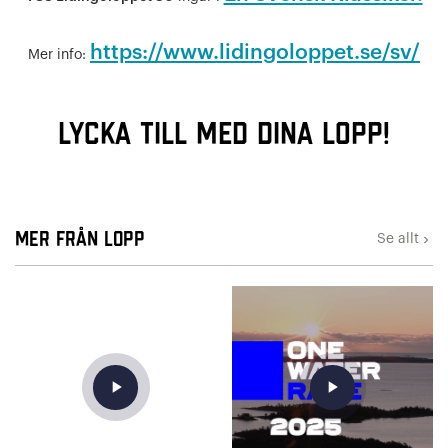
https://www.lidingoloppet.se/sv/
Mer info:
Lycka till med dina lopp!
Mer från Lopp
Se allt
keyboard_arrow_right
play_arrow
play_arrow