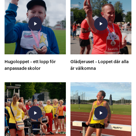
play_arrow
play_arrow
Hugoloppet – ett lopp för
Glädjeruset – Loppet där alla
anpassade skolor
är välkomna
play_arrow
play_arrow