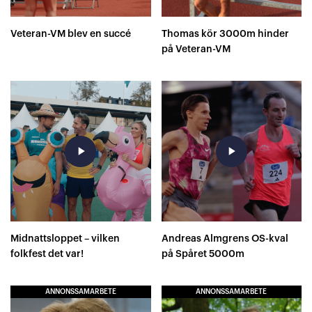
Veteran-VM blev en succé
Thomas kör 3000m hinder
på Veteran-VM
play_arrow
play_arrow
Midnattsloppet – vilken
Andreas Almgrens OS-kval
folkfest det var!
på Spåret 5000m
ANNONSSAMARBETE
ANNONSSAMARBETE