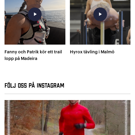
play_arrow
play_arrow
Fanny och Patrik kör ett trail
Hyrox tävling i Malmö
lopp på Madeira
Följ oss på Instagram