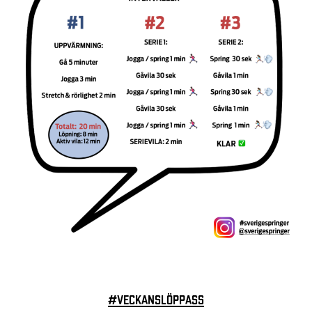
#veckanslöppass