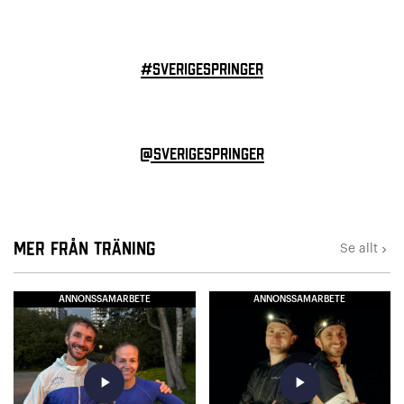
#sverigespringer
@sverigespringer
Mer från Träning
Se allt
keyboard_arrow_right
ANNONSSAMARBETE
ANNONSSAMARBETE
play_arrow
play_arrow