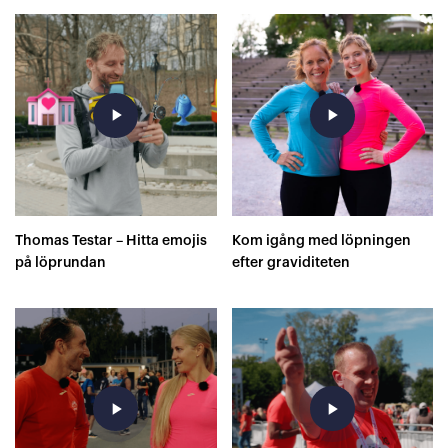
play_arrow
play_arrow
Thomas Testar – Hitta emojis
Kom igång med löpningen
på löprundan
efter graviditeten
play_arrow
play_arrow