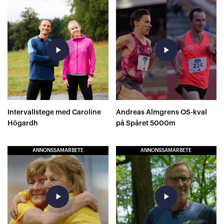
play_arrow
play_arrow
Intervallstege med Caroline
Andreas Almgrens OS-kval
Högardh
på Spåret 5000m
ANNONSSAMARBETE
ANNONSSAMARBETE
play_arrow
play_arrow