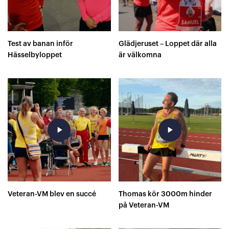
Test av banan inför
Glädjeruset – Loppet där alla
Hässelbyloppet
är välkomna
play_arrow
play_arrow
Veteran-VM blev en succé
Thomas kör 3000m hinder
på Veteran-VM