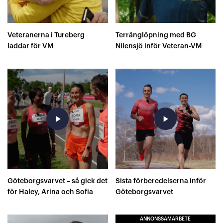
Veteranerna i Tureberg
Terränglöpning med BG
laddar för VM
Nilensjö inför Veteran-VM
play_arrow
play_arrow
Göteborgsvarvet – så gick det
Sista förberedelserna inför
för Haley, Arina och Sofia
Göteborgsvarvet
ANNONSSAMARBETE