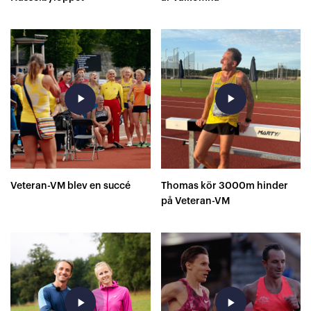
play_arrow
play_arrow
Veteran-VM blev en succé
Thomas kör 3000m hinder
på Veteran-VM
play_arrow
play_arrow