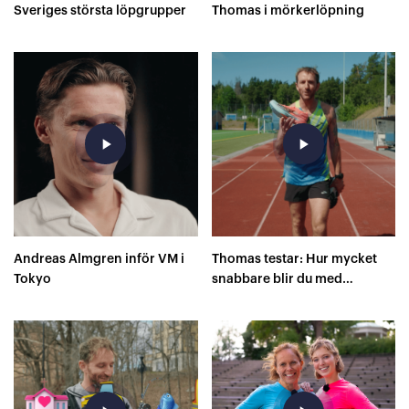
Sveriges största löpgrupper
Thomas i mörkerlöpning
play_arrow
play_arrow
Andreas Almgren inför VM i
Thomas testar: Hur mycket
Tokyo
snabbare blir du med
superskor på 400 meter?