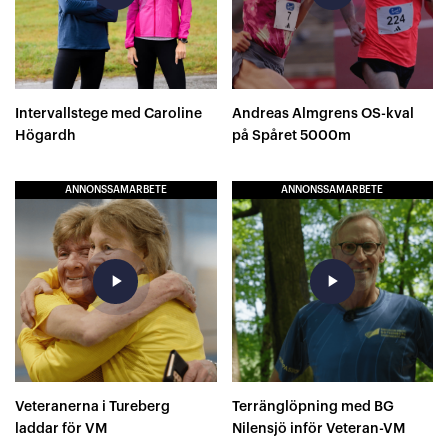
Intervallstege med Caroline
Andreas Almgrens OS-kval
Högardh
på Spåret 5000m
ANNONSSAMARBETE
ANNONSSAMARBETE
play_arrow
play_arrow
Veteranerna i Tureberg
Terränglöpning med BG
laddar för VM
Nilensjö inför Veteran-VM