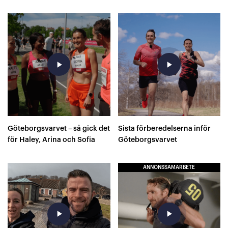
play_arrow
play_arrow
Göteborgsvarvet – så gick det
Sista förberedelserna inför
för Haley, Arina och Sofia
Göteborgsvarvet
ANNONSSAMARBETE
play_arrow
play_arrow