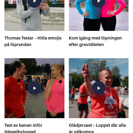
play_arrow
play_arrow
Thomas Testar – Hitta emojis
Kom igång med löpningen
på löprundan
efter graviditeten
play_arrow
play_arrow
Test av banan inför
Glädjeruset – Loppet där alla
Hässelbyloppet
är välkomna