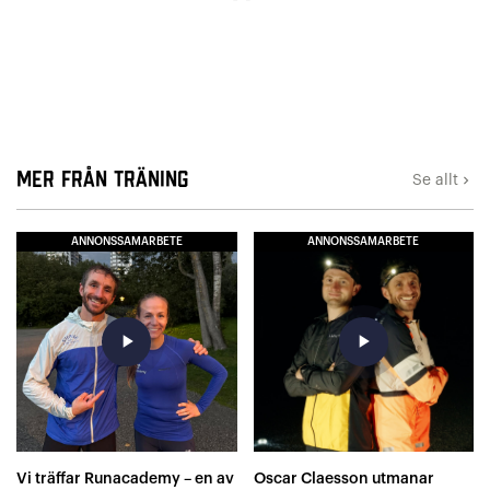
Mer från Träning
Se allt
keyboard_arrow_right
ANNONSSAMARBETE
ANNONSSAMARBETE
play_arrow
play_arrow
Vi träffar Runacademy – en av
Oscar Claesson utmanar