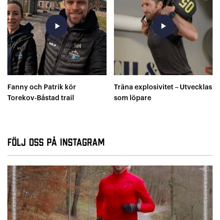
play_arrow
play_arrow
Fanny och Patrik kör
Träna explosivitet – Utvecklas
Torekov-Båstad trail
som löpare
Följ oss på Instagram