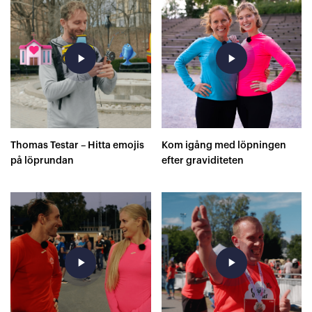
play_arrow
play_arrow
Thomas Testar – Hitta emojis
Kom igång med löpningen
på löprundan
efter graviditeten
play_arrow
play_arrow