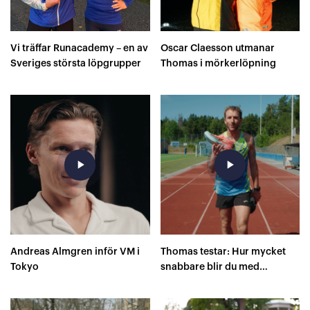
Vi träffar Runacademy – en av
Oscar Claesson utmanar
Sveriges största löpgrupper
Thomas i mörkerlöpning
play_arrow
play_arrow
Andreas Almgren inför VM i
Thomas testar: Hur mycket
Tokyo
snabbare blir du med
superskor på 400 meter?