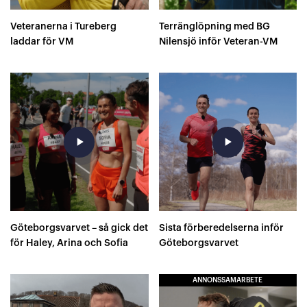
Veteranerna i Tureberg
Terränglöpning med BG
laddar för VM
Nilensjö inför Veteran-VM
play_arrow
play_arrow
Göteborgsvarvet – så gick det
Sista förberedelserna inför
för Haley, Arina och Sofia
Göteborgsvarvet
ANNONSSAMARBETE