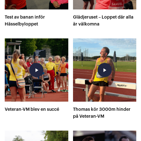
Test av banan inför
Glädjeruset – Loppet där alla
Hässelbyloppet
är välkomna
play_arrow
play_arrow
Veteran-VM blev en succé
Thomas kör 3000m hinder
på Veteran-VM