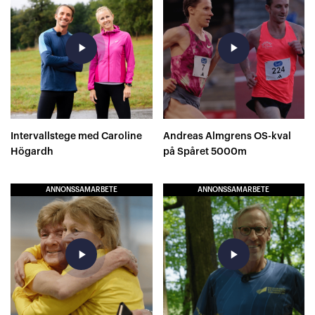
play_arrow
play_arrow
Intervallstege med Caroline
Andreas Almgrens OS-kval
Högardh
på Spåret 5000m
ANNONSSAMARBETE
ANNONSSAMARBETE
play_arrow
play_arrow