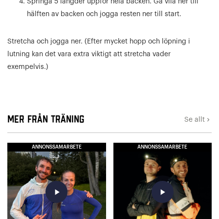
Springa 5 längder uppför hela backen. Gå vila ner till
hälften av backen och jogga resten ner till start.
Stretcha och jogga ner. (Efter mycket hopp och löpning i
lutning kan det vara extra viktigt att stretcha vader
exempelvis.)
Mer från Träning
Se allt
keyboard_arrow_right
ANNONSSAMARBETE
ANNONSSAMARBETE
play_arrow
play_arrow