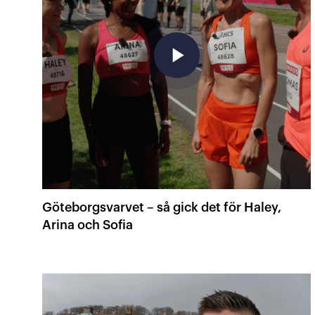
play_arrow
Göteborgsvarvet – så gick det för Haley,
Arina och Sofia