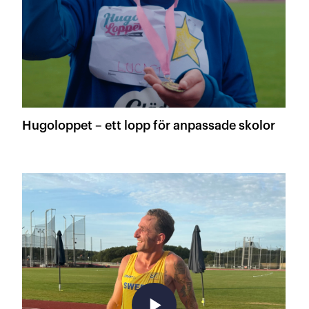
Hugoloppet – ett lopp för anpassade skolor
play_arrow