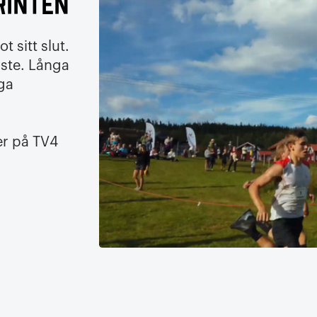
rinten
 sitt slut.
åste. Långa
iga
er på TV4