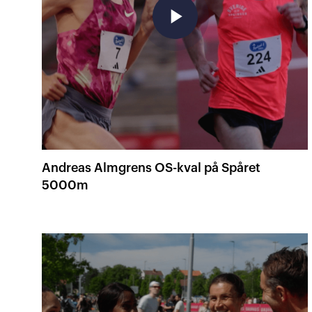
play_arrow
Andreas Almgrens OS-kval på Spåret
5000m