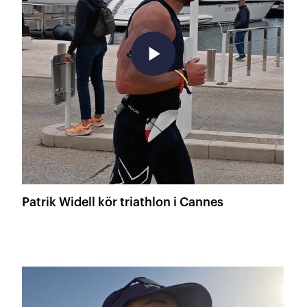
play_arrow
Patrik Widell kör triathlon i Cannes