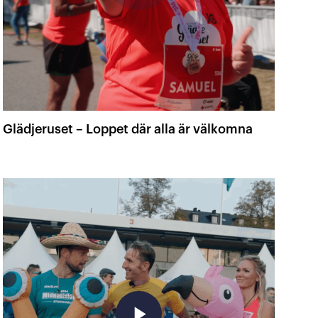
Glädjeruset – Loppet där alla är välkomna
play_arrow