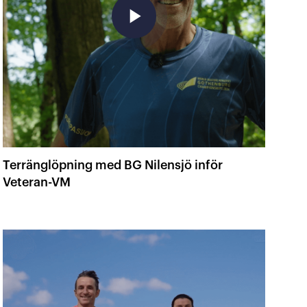
play_arrow
Terränglöpning med BG Nilensjö inför
Veteran-VM