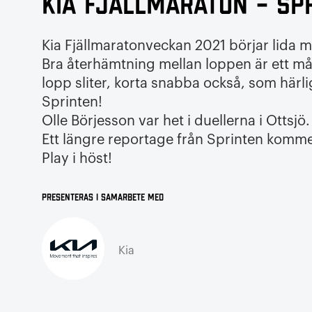
Kia Fjällmaraton – Sp
Kia Fjällmaratonveckan 2021 börjar lida mot
Bra återhämtning mellan loppen är ett m
lopp sliter, korta snabba också, som härl
Sprinten!
Olle Börjesson var het i duellerna i Ottsjö.
Ett längre reportage från Sprinten komm
Play i höst!
Presenteras i samarbete med
Kia