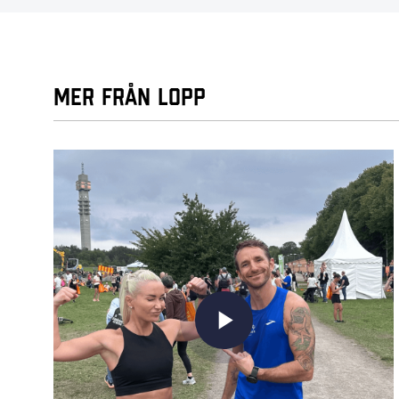
Mer från Lopp
play_arrow