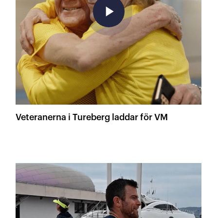
play_arrow
Veteranerna i Tureberg laddar för VM