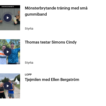
ANNONSSAMARBETE
Mönsterbrytande träning med små
gummiband
play_arrow
Styrka
Thomas testar Simons Cindy
play_arrow
Styrka
LOPP
Tjejmilen med Ellen Bergström
play_arrow