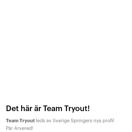
är en mängd- och stabilitetssko som passar de
Läs mer om Brooks
Adrenaline GTS 21
HÄR
.
flesta.
Det här är Team Tryout!
Team Tryout
leds av Sverige Springers nya profil
Pär Arvered!