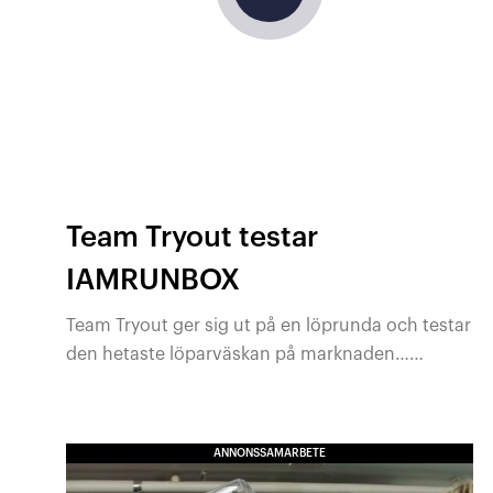
Team Tryout testar
IAMRUNBOX
Team Tryout ger sig ut på en löprunda och testar
den hetaste löparväskan på marknaden…
IAMRUNBOX –
IAMRUNBOX
skapar smidiga ryggsäckar för alla
Backpack Pro 2.0
!
sammanhang! Deras ryggsäckar är lätta,
ergonomiska och smart designade för att hålla
Läs mer om IAMRUNBOX
här
.
ANNONSSAMARBETE
dina kläder skrynkelfria när du är på språng.
Du kan antingen välja ryggsäckar för löpning-