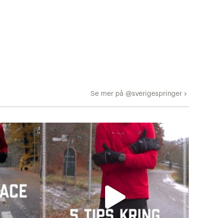
Se mer på @sverigespringer
keyboard_arrow_right