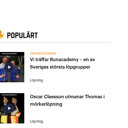
Populärt
UNCATEGORIZED
ANNONSSAMARBETE
Vi träffar Runacademy – en av
play_arrow
Sveriges största löpgrupper
Löpning
ANNONSSAMARBETE
Oscar Claesson utmanar Thomas i
mörkerlöpning
play_arrow
Löpning