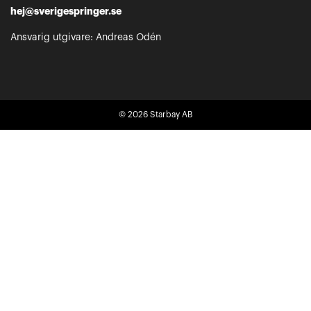
hej@sverigespringer.se
Ansvarig utgivare: Andreas Odén
© 2026
Starbay AB