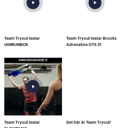
play_arrow
play_arrow
Team Tryout testar
Team Tryout testar Brooks
IAMRUNBOX
Adrenaline GTS 21
ANNONSSAMARBETE
play_arrow
Team Tryout testar
Det här är Team Tryout!