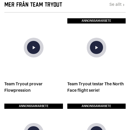
Mer från TEAM TRYOUT
Se allt
keyboard_arrow_right
ANNONSSAMARBETE
play_arrow
play_arrow
Team Tryout provar
Team Tryout testar The North
Flowpression
Face flight serie!
ANNONSSAMARBETE
ANNONSSAMARBETE