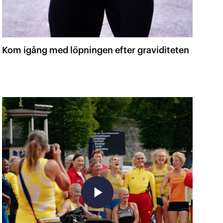
Kom igång med löpningen efter graviditeten
play_arrow