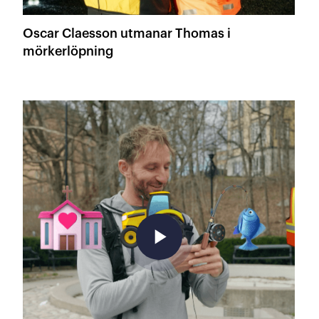
Oscar Claesson utmanar Thomas i
mörkerlöpning
play_arrow