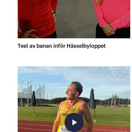
Test av banan inför Hässelbyloppet
play_arrow