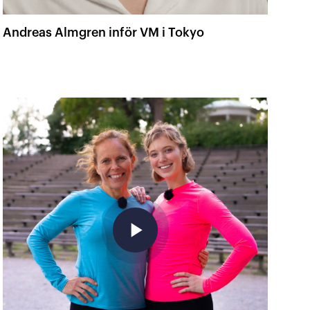
Andreas Almgren inför VM i Tokyo
play_arrow