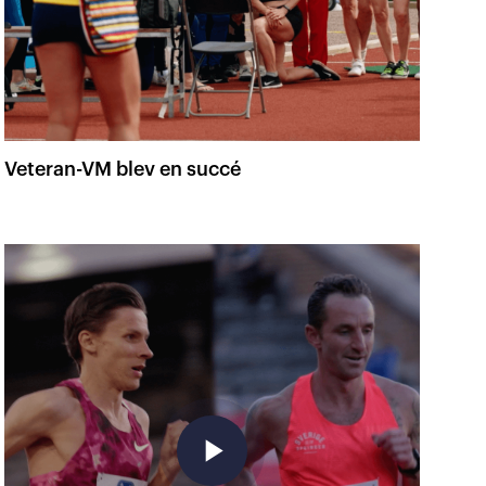
Veteran-VM blev en succé
play_arrow