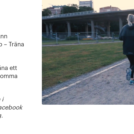
Ann
p – Träna
na ett
l komma
 i
Facebook
g.