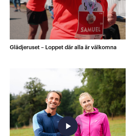
Glädjeruset – Loppet där alla är välkomna
play_arrow