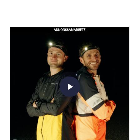
ANNONSSAMARBETE
play_arrow