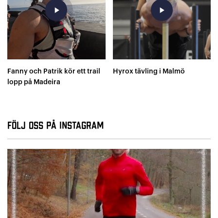
play_arrow
play_arrow
Fanny och Patrik kör ett trail
Hyrox tävling i Malmö
lopp på Madeira
Följ oss på Instagram