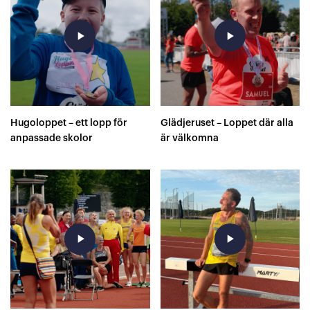
play_arrow
play_arrow
Hugoloppet – ett lopp för
Glädjeruset – Loppet där alla
anpassade skolor
är välkomna
play_arrow
play_arrow