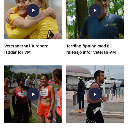
play_arrow
play_arrow
Veteranerna i Tureberg
Terränglöpning med BG
laddar för VM
Nilensjö inför Veteran-VM
play_arrow
play_arrow