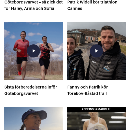
Göteborgsvarvet – så gick det
Patrik Widell kör triathlon i
för Haley, Arina och Sofia
Cannes
play_arrow
play_arrow
Sista förberedelserna inför
Fanny och Patrik kör
Göteborgsvarvet
Torekov-Båstad trail
ANNONSSAMARBETE