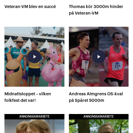
Veteran-VM blev en succé
Thomas kör 3000m hinder
på Veteran-VM
play_arrow
play_arrow
Midnattsloppet – vilken
Andreas Almgrens OS-kval
folkfest det var!
på Spåret 5000m
ANNONSSAMARBETE
ANNONSSAMARBETE