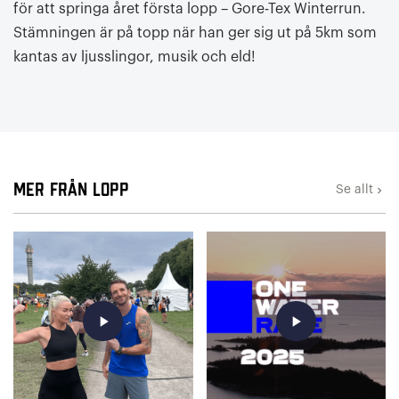
för att springa året första lopp – Gore-Tex Winterrun.
Stämningen är på topp när han ger sig ut på 5km som
kantas av ljusslingor, musik och eld!
Mer från Lopp
Se allt
keyboard_arrow_right
play_arrow
play_arrow