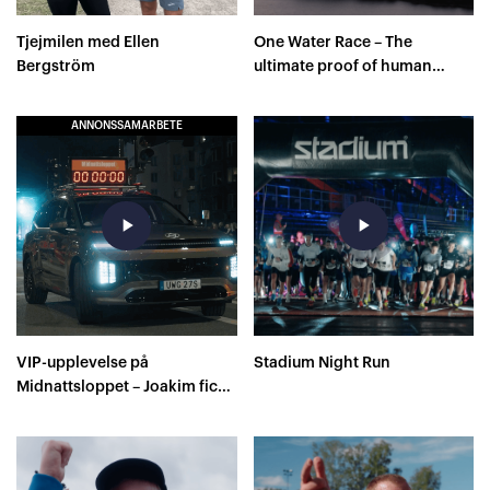
Tjejmilen med Ellen
One Water Race – The
Bergström
ultimate proof of human
capacity
ANNONSSAMARBETE
play_arrow
play_arrow
VIP-upplevelse på
Stadium Night Run
Midnattsloppet – Joakim fick
farthållning av Sverige
Springer