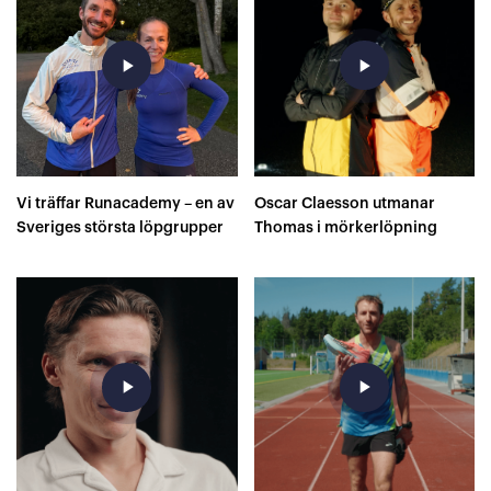
play_arrow
play_arrow
Vi träffar Runacademy – en av
Oscar Claesson utmanar
Sveriges största löpgrupper
Thomas i mörkerlöpning
play_arrow
play_arrow