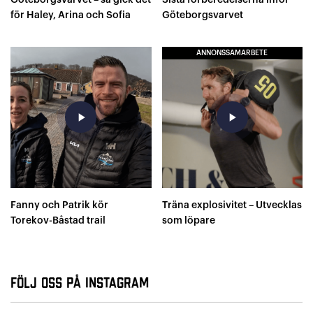
Göteborgsvarvet – så gick det
Sista förberedelserna inför
för Haley, Arina och Sofia
Göteborgsvarvet
ANNONSSAMARBETE
play_arrow
play_arrow
Fanny och Patrik kör
Träna explosivitet – Utvecklas
Torekov-Båstad trail
som löpare
Följ oss på Instagram