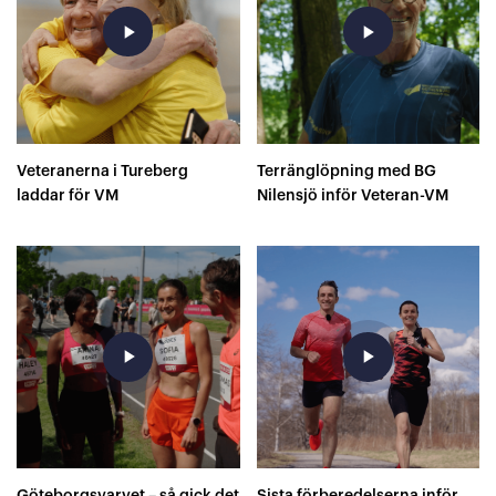
play_arrow
play_arrow
Veteranerna i Tureberg
Terränglöpning med BG
laddar för VM
Nilensjö inför Veteran-VM
play_arrow
play_arrow