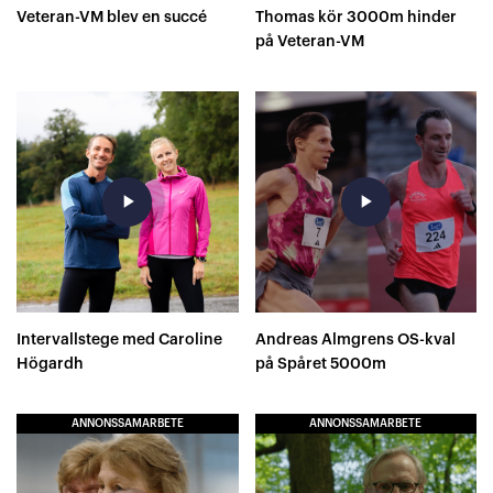
Veteran-VM blev en succé
Thomas kör 3000m hinder
på Veteran-VM
play_arrow
play_arrow
Intervallstege med Caroline
Andreas Almgrens OS-kval
Högardh
på Spåret 5000m
ANNONSSAMARBETE
ANNONSSAMARBETE