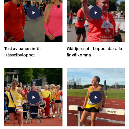
play_arrow
play_arrow
Test av banan inför
Glädjeruset – Loppet där alla
Hässelbyloppet
är välkomna
play_arrow
play_arrow