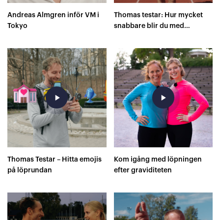
Andreas Almgren inför VM i
Thomas testar: Hur mycket
Tokyo
snabbare blir du med
superskor på 400 meter?
play_arrow
play_arrow
Thomas Testar – Hitta emojis
Kom igång med löpningen
på löprundan
efter graviditeten