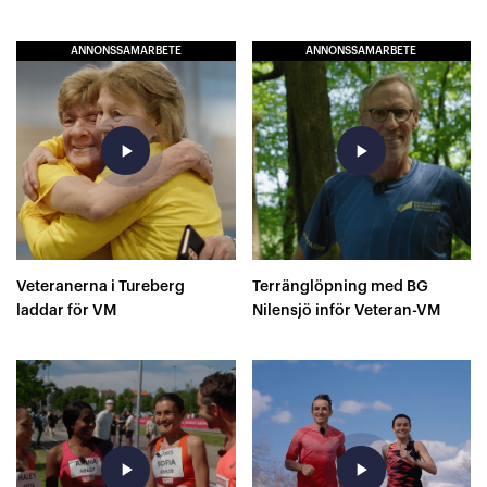
ANNONSSAMARBETE
ANNONSSAMARBETE
play_arrow
play_arrow
Veteranerna i Tureberg
Terränglöpning med BG
laddar för VM
Nilensjö inför Veteran-VM
play_arrow
play_arrow