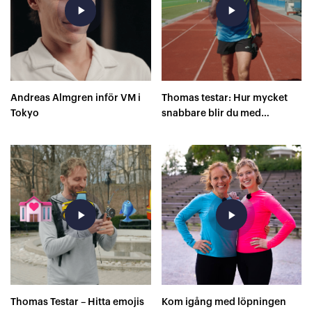
play_arrow
play_arrow
Andreas Almgren inför VM i
Thomas testar: Hur mycket
Tokyo
snabbare blir du med
superskor på 400 meter?
play_arrow
play_arrow
Thomas Testar – Hitta emojis
Kom igång med löpningen