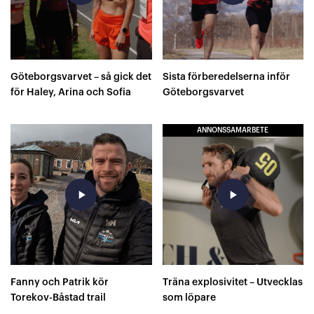
Göteborgsvarvet – så gick det
Sista förberedelserna inför
för Haley, Arina och Sofia
Göteborgsvarvet
ANNONSSAMARBETE
play_arrow
play_arrow
Fanny och Patrik kör
Träna explosivitet – Utvecklas
Torekov-Båstad trail
som löpare