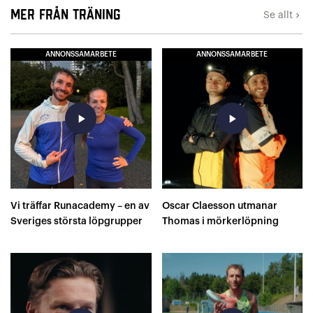
Mer från Träning
Se allt
keyboard_arrow_right
ANNONSSAMARBETE
ANNONSSAMARBETE
play_arrow
play_arrow
Vi träffar Runacademy – en av
Oscar Claesson utmanar
Sveriges största löpgrupper
Thomas i mörkerlöpning