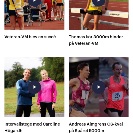
Veteran-VM blev en succé
Thomas kör 3000m hinder
på Veteran-VM
play_arrow
play_arrow
Intervallstege med Caroline
Andreas Almgrens OS-kval
Högardh
på Spåret 5000m