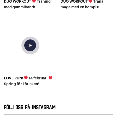
DUO WORKOUT
Träning
DUO WORKOUT
Träna
med gummiband!
mage med en kompis!
play_arrow
LOVE RUN!
14 februari
Spring för kärleken!
Följ oss på Instagram