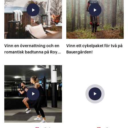
play_arrow
play_arrow
Vinn en övernattning och en
Vinn ett cykelpaket för två på
romantisk badtunna på Royal
Bauergården!
Park Hotel Stockholm!
play_arrow
play_arrow