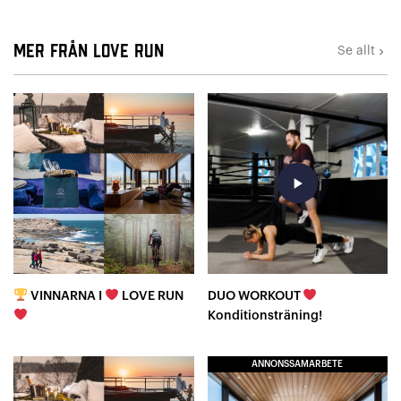
Mer från LOVE RUN
Se allt
keyboard_arrow_right
play_arrow
VINNARNA I
LOVE RUN
DUO WORKOUT
Konditionsträning!
ANNONSSAMARBETE