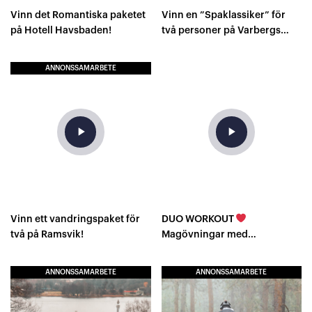
Vinn det Romantiska paketet
Vinn en ”Spaklassiker” för
på Hotell Havsbaden!
två personer på Varbergs
kusthotell!
ANNONSSAMARBETE
play_arrow
play_arrow
Vinn ett vandringspaket för
DUO WORKOUT
två på Ramsvik!
Magövningar med
medicinboll!
ANNONSSAMARBETE
ANNONSSAMARBETE