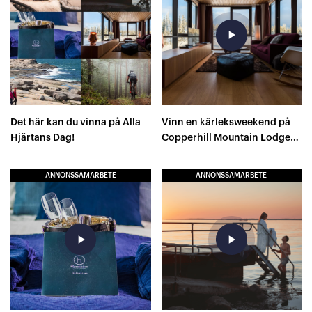
play_arrow
Det här kan du vinna på Alla
Vinn en kärleksweekend på
Hjärtans Dag!
Copperhill Mountain Lodge
Åre!
ANNONSSAMARBETE
ANNONSSAMARBETE
play_arrow
play_arrow