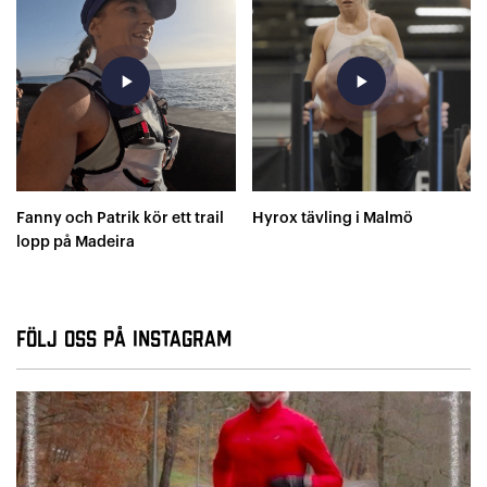
play_arrow
play_arrow
Fanny och Patrik kör ett trail
Hyrox tävling i Malmö
lopp på Madeira
Följ oss på Instagram