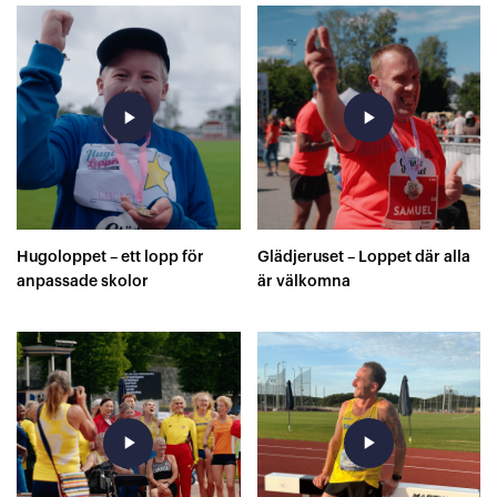
Springer
play_arrow
play_arrow
Hugoloppet – ett lopp för
Glädjeruset – Loppet där alla
anpassade skolor
är välkomna
play_arrow
play_arrow