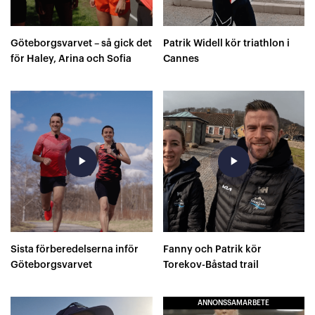
Göteborgsvarvet – så gick det
Patrik Widell kör triathlon i
för Haley, Arina och Sofia
Cannes
play_arrow
play_arrow
Sista förberedelserna inför
Fanny och Patrik kör
Göteborgsvarvet
Torekov-Båstad trail
ANNONSSAMARBETE