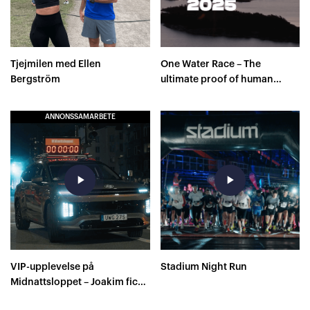
Tjejmilen med Ellen
One Water Race – The
Bergström
ultimate proof of human
capacity
ANNONSSAMARBETE
play_arrow
play_arrow
VIP-upplevelse på
Stadium Night Run
Midnattsloppet – Joakim fick
farthållning av Sverige