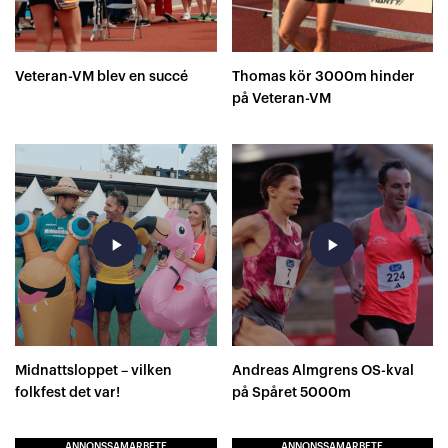
Veteran-VM blev en succé
Thomas kör 3000m hinder
på Veteran-VM
play_arrow
play_arrow
Midnattsloppet – vilken
Andreas Almgrens OS-kval
folkfest det var!
på Spåret 5000m
ANNONSSAMARBETE
ANNONSSAMARBETE