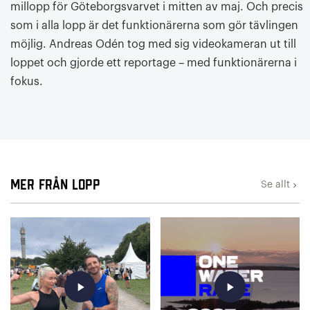
millopp för Göteborgsvarvet i mitten av maj. Och precis
som i alla lopp är det funktionärerna som gör tävlingen
möjlig. Andreas Odén tog med sig videokameran ut till
loppet och gjorde ett reportage – med funktionärerna i
fokus.
Mer från Lopp
Se allt
keyboard_arrow_right
play_arrow
play_arrow