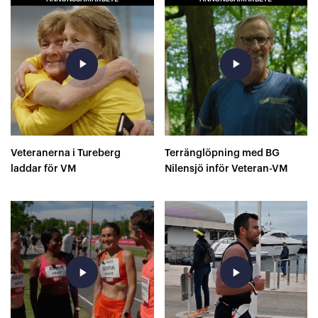
play_arrow
play_arrow
Veteranerna i Tureberg
Terränglöpning med BG
laddar för VM
Nilensjö inför Veteran-VM
play_arrow
play_arrow