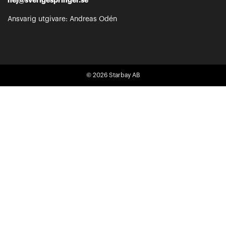
Ansvarig utgivare: Andreas Odén
© 2026
Starbay AB