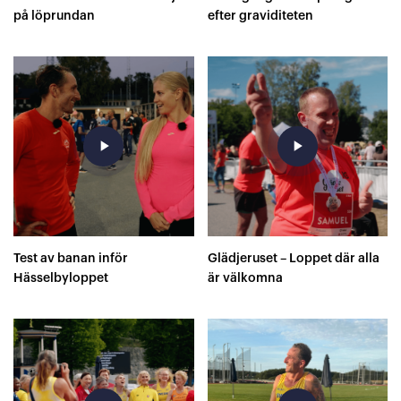
på löprundan
efter graviditeten
play_arrow
play_arrow
Test av banan inför
Glädjeruset – Loppet där alla
Hässelbyloppet
är välkomna