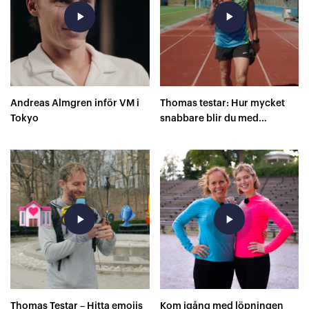
play_arrow
play_arrow
Andreas Almgren inför VM i
Thomas testar: Hur mycket
Tokyo
snabbare blir du med
superskor på 400 meter?
play_arrow
play_arrow
Thomas Testar – Hitta emojis
Kom igång med löpningen