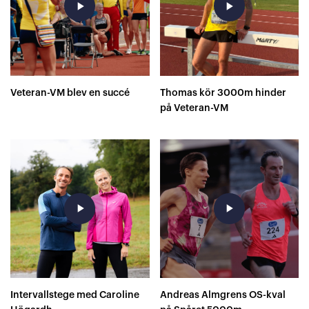
play_arrow
play_arrow
Veteran-VM blev en succé
Thomas kör 3000m hinder
på Veteran-VM
play_arrow
play_arrow
Intervallstege med Caroline
Andreas Almgrens OS-kval