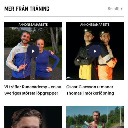
Mer från Träning
Se allt
keyboard_arrow_right
ANNONSSAMARBETE
ANNONSSAMARBETE
play_arrow
play_arrow
Vi träffar Runacademy – en av
Oscar Claesson utmanar
Sveriges största löpgrupper
Thomas i mörkerlöpning