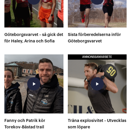
Göteborgsvarvet – så gick det
Sista förberedelserna inför
för Haley, Arina och Sofia
Göteborgsvarvet
ANNONSSAMARBETE
play_arrow
play_arrow
Fanny och Patrik kör
Träna explosivitet – Utvecklas
Torekov-Båstad trail
som löpare