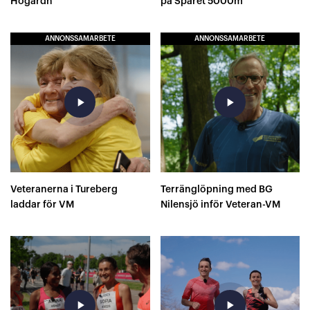
Högardh
på Spåret 5000m
ANNONSSAMARBETE
ANNONSSAMARBETE
play_arrow
play_arrow
Veteranerna i Tureberg
Terränglöpning med BG
laddar för VM
Nilensjö inför Veteran-VM
play_arrow
play_arrow